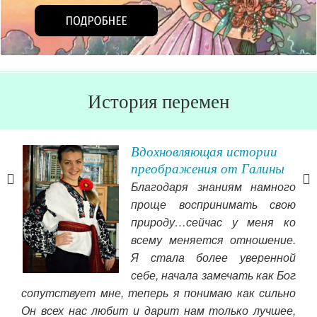
История перемен
се
Вдохновляющая истории
раз
преображения от Галины
Благодаря знаниям намного
ц-то
проще воспринимать свою
амом
природу…сейчас у меня ко
ало
всему меняется отношение.
аким
пер
Я стала более уверенной
дние
лас
себе, начала замечать как Бог
ад
чт
сопутствует мне, теперь я понимаю как сильно
мен
Он всех нас любит и дарит нам только лучшее,