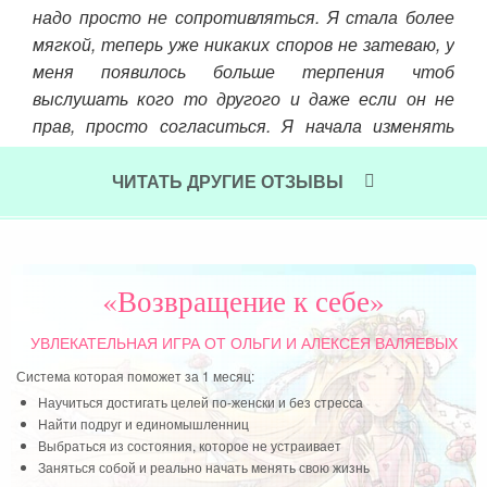
иск
надо просто не сопротивляться. Я стала более
мягкой, теперь уже никаких споров не затеваю, у
Чит
меня появилось больше терпения чтоб
выслушать кого то другого и даже если он не
прав, просто согласиться. Я начала изменять
мелочи и вижу как потихонечку меняется моя
жизнь…!
ЧИТАТЬ ДРУГИЕ ОТЗЫВЫ
Читать далее »
«Возвращение к себе»
УВЛЕКАТЕЛЬНАЯ ИГРА
ОТ ОЛЬГИ И АЛЕКСЕЯ ВАЛЯЕВЫХ
Система которая поможет за 1 месяц:
Научиться достигать целей по-женски и без стресса
Найти подруг и единомышленниц
Выбраться из состояния, которое не устраивает
Заняться собой и реально начать менять свою жизнь