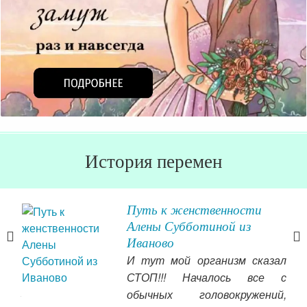
История перемен
Путь к женственности
Алены Субботиной из
Иваново
ятно
И тут мой организм сказал
йту
СТОП!!! Началось все с
 так
обычных головокружений,
е —