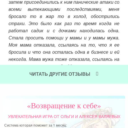
затем присоединились к ним панические атаки со
я не
люб
всеми вытекающими последствиями, меня
и и
дет
бросало то в жар то в холод, обострились
ии))
нап
страхи. Это было как раз то время когда не
огда
при
работал садик и с дочками находилась одна.
ся с
жен
Стала просить помощи у мамы и у мамы мужа.
руто
ист
Моя мама отказала, ссылаясь на то, что я ее
— но
зак
бросила и что она осталась одна в бизнесе и ей
ржка
по 
некогда. Мама мужа тоже отказала, ссылаясь на
ку,
цве
то, что у нее огород. Мы с мужем приняли
й в
Чит
решение искать няню, хотя первый опыт поиска
боту
ЧИТАТЬ ДРУГИЕ ОТЗЫВЫ
для старшей дочки был плачевным и я зареклась
т не
больше не искать нянь, но в данной ситуации не
мне
было выбора. Поиск был долгим и хороших
яюсь
результатов не приносил.
«Возвращение к себе»
Читать далее »
УВЛЕКАТЕЛЬНАЯ ИГРА
ОТ ОЛЬГИ И АЛЕКСЕЯ ВАЛЯЕВЫХ
Система которая поможет за 1 месяц: