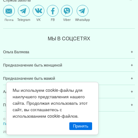
Почта
Telegram
VK
FB
Viber
WhatsApp
МЫ В CОЦCЕТЯХ
Ольга Валяева
Предназначение быть женщиной
Предназначение быть мамой
Мы используем cookie-файлы для
Алексей Валяев
наилучшего представления нашего
сайта. Продолжая использовать этот
Предназначение быть папой
сайт, вы соглашаетесь с
использованием cookie-файлов.
© 2011-2026 Предназначение быть Женщиной
Политика конфиденциальности
Принять
ИП Валяев А. В. | ИНН 380111808709