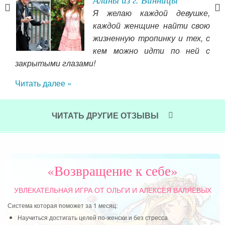
Я желаю каждой девушке,
как
каждой женщине найти свою
но и
жизненную тропинку и тех, с
ете
кем можно идти по ней с
 что
закрытыми глазами!
был
ния.
был
Читать далее »
рож
гра
дет
ЧИТАТЬ ДРУГИЕ ОТЗЫВЫ
мне
всп
я ч
они
«Возвращение к себе»
и п
УВЛЕКАТЕЛЬНАЯ ИГРА
ОТ ОЛЬГИ И АЛЕКСЕЯ ВАЛЯЕВЫХ
Чит
Система которая поможет за 1 месяц:
Научиться достигать целей по-женски и без стресса