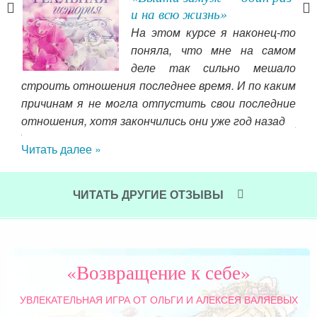
и на всю жизнь»
мной
На этом курсе я наконец-то
кое
поняла, что мне на самом
ь не
деле так сильно мешало
ам и
строить отношения последнее время. И по каким
вкл
чего
причинам я не могла отпустить свои последние
поу
нова
отношения, хотя закончились они уже год назад
рас
о. И
вли
Читать далее »
оту.
Чит
ЧИТАТЬ ДРУГИЕ ОТЗЫВЫ
«Возвращение к себе»
УВЛЕКАТЕЛЬНАЯ ИГРА
ОТ ОЛЬГИ И АЛЕКСЕЯ ВАЛЯЕВЫХ