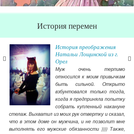
История перемен
ть
История преображения
Натальи Лощинской из г.
Орел
осто
Муж очень терпимо
а на
относился к моим привычкам
нно
быть сильной. Открыто
она
взбунтовался только тогда,
гия)
под
когда я предприняла попытку
сать
Чит
собрать купленный накануне
нняя
стелаж. Выхватил из моих рук отвертку и сказал,
орые
что в этом доме он мужчина, и не позволит мне
выполнять его мужские обязанности )))) Также,