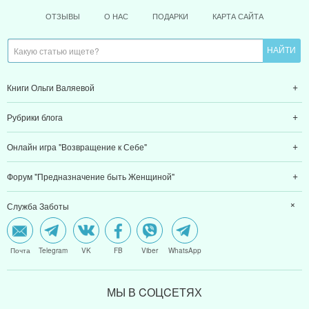
ОТЗЫВЫ
О НАС
ПОДАРКИ
КАРТА САЙТА
Книги Ольги Валяевой
Рубрики блога
Онлайн игра "Возвращение к Себе"
Форум "Предназначение быть Женщиной"
Служба Заботы
Почта
Telegram
VK
FB
Viber
WhatsApp
МЫ В CОЦCЕТЯХ