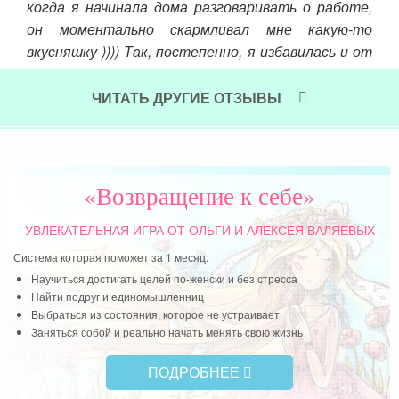
когда я начинала дома разговаривать о работе,
он моментально скармливал мне какую-то
вкусняшку )))) Так, постепенно, я избавилась и от
этой привычки. Окончательно меня изменила
беременность. Точнее, декретный отпуск. Мы
ЧИТАТЬ ДРУГИЕ ОТЗЫВЫ
вернулись в мой родной Орел, у меня появилось
время оглядеться, посмотреть на свою жизнь…
И я поняла самое главное… Я счастлива, укачивая
свою малышку. Я счастлива, готовя вкусности
«Возвращение к себе»
мужу, мне нравится наблюдать за тем, как он с
аппетитом уплетает приготовленное мной
УВЛЕКАТЕЛЬНАЯ ИГРА
ОТ ОЛЬГИ И АЛЕКСЕЯ ВАЛЯЕВЫХ
блюдо. И да, мне нравится никуда не спешить! не
Система которая поможет за 1 месяц:
думать о том, получу я премию или нет. Ведь
Научиться достигать целей по-женски и без стресса
самая моя главная премия уже рядом со мной!!!
Найти подруг и единомышленниц
Выбраться из состояния, которое не устраивает
Читать далее »
Заняться собой и реально начать менять свою жизнь
ПОДРОБНЕЕ