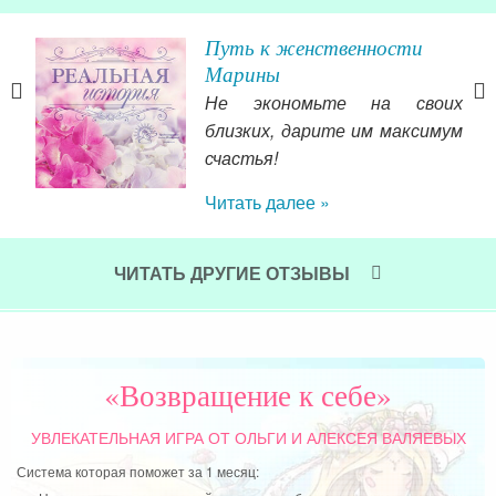
Путь к женственности
ти
Марины
Не экономьте на своих
близких, дарите им максимум
ого,
счастья!
ычку
Читать далее »
е и
дав
том
Чит
 его
ЧИТАТЬ ДРУГИЕ ОТЗЫВЫ
льно
«Возвращение к себе»
УВЛЕКАТЕЛЬНАЯ ИГРА
ОТ ОЛЬГИ И АЛЕКСЕЯ ВАЛЯЕВЫХ
Система которая поможет за 1 месяц: