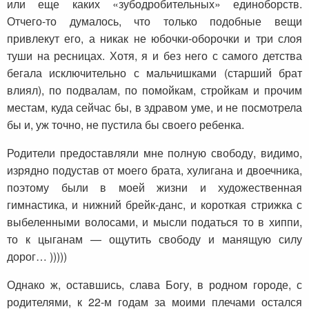
или еще каких «зубодробительных» единоборств.
Отчего-то думалось, что только подобные вещи
привлекут его, а никак не юбочки-оборочки и три слоя
туши на ресницах. Хотя, я и без него с самого детства
бегала исключительно с мальчишками (старший брат
влиял), по подвалам, по помойкам, стройкам и прочим
местам, куда сейчас бы, в здравом уме, и не посмотрела
бы и, уж точно, не пустила бы своего ребенка.
Родители предоставляли мне полную свободу, видимо,
изрядно подустав от моего брата, хулигана и двоечника,
поэтому были в моей жизни и художественная
гимнастика, и нижний брейк-данс, и короткая стрижка с
выбеленными волосами, и мысли податься то в хиппи,
то к цыганам — ощутить свободу и манящую силу
дорог… )))))
Однако ж, оставшись, слава Богу, в родном городе, с
родителями, к 22-м годам за моими плечами остался