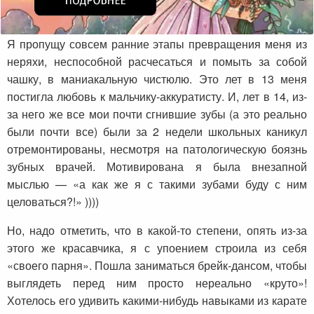
Я пропущу совсем ранние этапы превращения меня из
неряхи, неспособной расчесаться и помыть за собой
чашку, в маниакальную чистюлю. Это лет в 13 меня
постигла любовь к мальчику-аккуратисту. И, лет в 14, из-
за него же все мои почти сгнившие зубы (а это реально
были почти все) были за 2 недели школьных каникул
отремонтированы, несмотря на патологическую боязнь
зубных врачей. Мотивирована я была внезапной
мыслью — «а как же я с такими зубами буду с ним
целоваться?!» ))))
Но, надо отметить, что в какой-то степени, опять из-за
этого же красавчика, я с упоением строила из себя
«своего парня». Пошла заниматься брейк-дансом, чтобы
выглядеть перед ним просто нереально «круто»!
Хотелось его удивить какими-нибудь навыками из карате