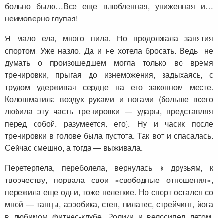
больно было…Все еще влюбленная, униженная и…
неимоверно глупая!
Я мало ела, много пила. Но продолжала занятия
спортом. Уже назло. Да и не хотела бросать. Ведь не
думать о произошедшем могла только во время
тренировки, прыгая до изнеможения, задыхаясь, с
трудом удерживая сердце на его законном месте.
Колошматила воздух руками и ногами (больше всего
любила эту часть тренировки — удары, представляя
перед собой. разумеется, его). Ну и часик после
тренировки в голове была пустота. Так вот и спасалась.
Сейчас смешно, а тогда — выживала.
Перетерпела, переболела, вернулась к друзьям, к
творчеству, порвала свои «свободные отношения»,
пережила еще одни, тоже нелегкие. Но спорт остался со
мной — танцы, аэробика, степ, пилатес, стрейчинг, йога
в любимом фитнес-клубе. Ролики и велосипед летом,