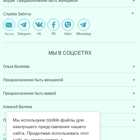
Форум "Предназначение быть Женщиной"
Служба Заботы
Почта
Telegram
VK
FB
Viber
WhatsApp
МЫ В CОЦCЕТЯХ
Ольга Валяева
Предназначение быть женщиной
Предназначение быть мамой
Алексей Валяев
Мы используем cookie-файлы для
Предназначение быть папой
наилучшего представления нашего
сайта. Продолжая использовать этот
© 2011-2026 Предназначение быть Женщиной
сайт, вы соглашаетесь с
Политика конфиденциальности