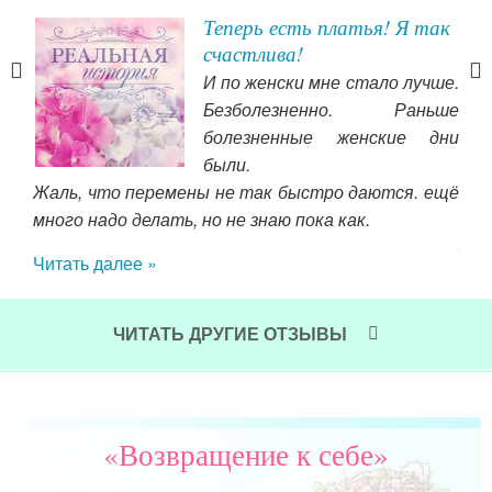
и,
Теперь есть платья! Я так
ути
счастлива!
ь: о
И по женски мне стало лучше.
обую
Безболезненно. Раньше
рию
болезненные женские дни
кими
были.
Оль
евой
Жаль, что перемены не так быстро даются. ещё
ООО
90х)
много надо делать, но не знаю пока как.
жен
я с
Читать далее »
ещё
жила
УВА
мама
и в
ней
ЧИТАТЬ ДРУГИЕ ОТЗЫВЫ
лю
за
сча
«Возвращение к себе»
Чит