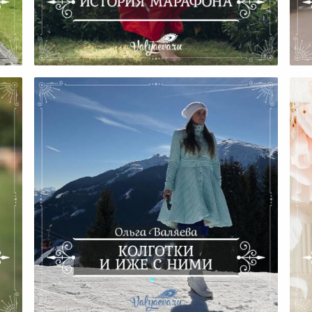
История Марафона
е
Колготки И Иже С Ними
Пу