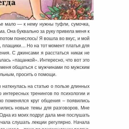
ье мало — к нему нужны туфли, сумочка,
а. Она буквально за руку привела меня к
потом понеслось! Я вошла во вкус, и мой
, плащики… Но на тот момент платья для
ния. С джинсами я расстаться никак не
лась «пацанкой». Интересно, что вот это
 меня общаться с мужчинами по мужским
ельным, просить о помощи.
 наткнулась на статью о пользе длинных
о интересных тренингов по психологии и
нно поменялся круг общения – появились
вились новые темы для разговоров. Мне
 Одна из моих подруг дала мне послушать
ачала слушать лекции регулярно. Начала