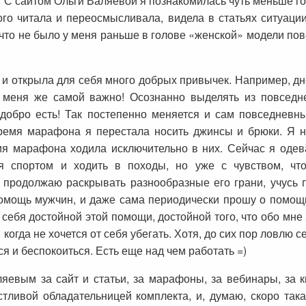
 С сайтом Ольги Валяевой я познакомилась чуть меньше го
го читала и переосмысливала, видела в статьях ситуаци
что не было у меня раньше в голове «женской» модели повед
 и открыла для себя много добрых привычек. Например, дн
 меня же самой важно! Осознанно выделять из повседн
то добро есть! Так постепенно меняется и сам повседнев
ремя марафона я перестала носить джинсы и брюки. Я 
ния марафона ходила исключительно в них. Сейчас я одев
ся спортом и ходить в походы, но уже с чувством, чт
продолжаю раскрывать разнообразные его грани, учусь п
мощь мужчин, и даже сама периодически прошу о помощи, 
себя достойной этой помощи, достойной того, что обо мне 
 когда не хочется от себя убегать. Хотя, до сих пор ловлю 
я и беспокоиться. Есть еще над чем работать =)
яевым за сайт и статьи, за марафоны, за вебинары, за к
астливой обладательницей комплекта, и, думаю, скоро та