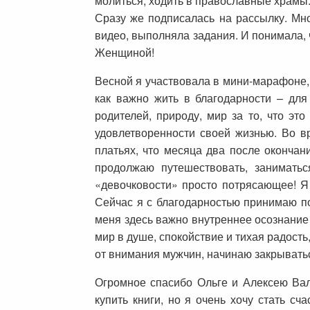
молиться, ходить в православные храмы.
Сразу же подписалась на рассылку. Мно
видео, выполняла задания. И понимала, 
Женщиной!
Весной я участвовала в мини-марафоне,
как важно жить в благодарности – для
родителей, природу, мир за то, что э
удовлетворенности своей жизнью. Во в
платьях, что месяца два после оконча
продолжаю путешествовать, занимать
«девочковости» просто потрясающее! Я 
Сейчас я с благодарностью принимаю по
меня здесь важно внутреннее осознание 
мир в душе, спокойствие и тихая радость,
от внимания мужчин, начинаю закрыватьс
Огромное спасибо Ольге и Алексею Вал
купить книги, но я очень хочу стать сч