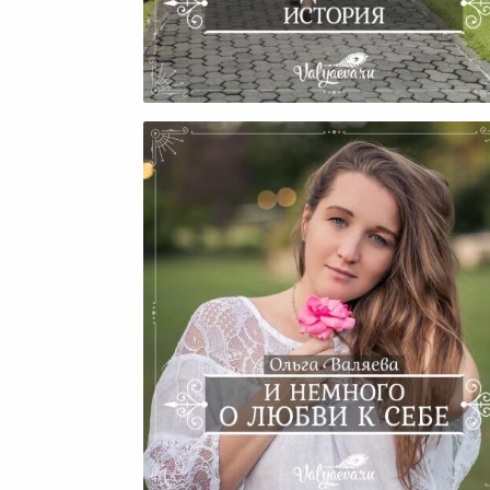
Невыдуманная История
И Немного О Любви К Себ