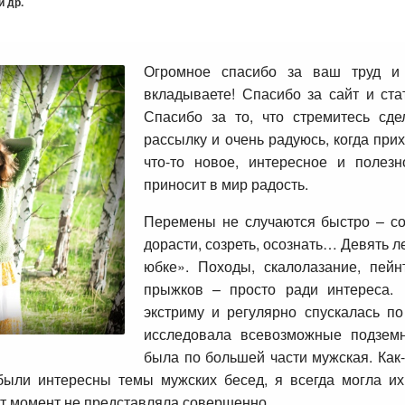
 др.
Огромное спасибо за ваш труд и
вкладываете! Спасибо за сайт и стат
Спасибо за то, что стремитесь сд
рассылку и очень радуюсь, когда при
что-то новое, интересное и полезн
приносит в мир радость.
Перемены не случаются быстро – со 
дорасти, созреть, осознать… Девять л
юбке». Походы, скалолазание, пейн
прыжков – просто ради интереса
экстриму и регулярно спускалась п
исследовала всевозможные подземн
была по большей части мужская. Как-
ыли интересны темы мужских бесед, я всегда могла их 
тот момент не представляла совершенно.