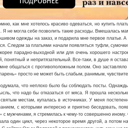
мню, как мне хотелось красиво одеваться, но купить плат
Я не могла себе позволить такие расходы. Вмешалась мам
ошивом одежды на заказ, и подарила мне первое платье. А 
ся. Следом за платьями начали появляться туфли, сумочки
корее парадно-выходной или для очень хорошего настрое
 понятный и непритязательный. Все-таки, в душе я остава
 мне общаться с противоположным полом. Оно заставляло
 парень» просто не может быть слабым, ранимым, чувствит
подумала, что неплохо было бы соблюдать посты. Однажды
ль, что надо бы отказаться от мяса. Я прошла нескольк
 святым местам, купалась в источниках. У меня постепе
нанием, с которыми интересно и приятно беседовать, поя
 с мужчинами, я стремилась к чему-то совершенно иному.
ла один цикл, через некоторое время другой, а потом н