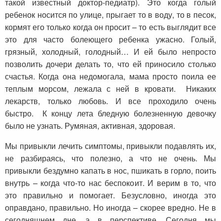
такой известный доктор-педиатр). Это когда голый
ребенок носится по улице, прыгает то в воду, то в песок,
кормят его только когда он просит – то есть выглядит все
это для часто болеющего ребенка ужасно. Голый,
грязный, холодный, голодный… И ей было непросто
позволить дочери делать то, что ей приносило столько
счастья. Когда она недомогала, мама просто поила ее
теплым морсом, лежала с ней в кровати. Никаких
лекарств, только любовь. И все проходило очень
быстро. К концу лета бледную болезненную девочку
было не узнать. Румяная, активная, здоровая.
Мы привыкли лечить симптомы, привыкли подавлять их,
не разбираясь, что полезно, а что не очень. Мы
привыкли бездумно капать в нос, пшикать в горло, поить
внутрь – когда что-то нас беспокоит. И верим в то, что
это правильно и помогает. Безусловно, иногда это
оправдано, правильно. Но иногда – скорее вредно. Не в
сегодняшнем дне, а в перспективе. Сегодня мы