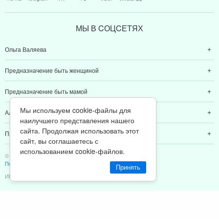
МЫ В CОЦCЕТЯХ
Ольга Валяева
Предназначение быть женщиной
Предназначение быть мамой
Мы используем cookie-файлы для
Алексей Валяев
наилучшего представления нашего
сайта. Продолжая использовать этот
Предназначение быть папой
сайт, вы соглашаетесь с
использованием cookie-файлов.
© 2011-2026 Предназначение быть Женщиной
Политика конфиденциальности
Принять
ИП Валяев А. В. | ИНН 380111808709