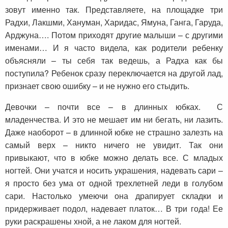
зовут именно так. Представляете, на площадке три
Радхи, Лакшми, Хануман, Харидас, Ямуна, Ганга, Гаруда,
Арджуна…. Потом приходят другие малыши – с другими
именами… И я часто видела, как родители ребенку
объясняли – ты себя так ведешь, а Радха как бы
поступила? Ребенок сразу переключается на другой лад,
признает свою ошибку – и не нужно его стыдить.
Девочки – почти все – в длинных юбках. С
младенчества. И это не мешает им ни бегать, ни лазить.
Даже наоборот – в длинной юбке не страшно залезть на
самый верх – никто ничего не увидит. Так они
привыкают, что в юбке можно делать все. С младых
ногтей. Они учатся и носить украшения, надевать сари –
я просто без ума от одной трехлетней леди в голубом
сари. Настолько умеючи она драпирует складки и
придерживает подол, надевает платок… В три года! Ее
руки раскрашены хной, а не лаком для ногтей.