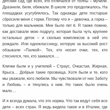
детский сад, где всех, кто отличался от толпы – мучили.
Дразнили, били, обижали. В школе это продолжалось. На
площадках усугублялось. Так однажды дети постарше
сбросили меня с горки. Потому что я – девочка, а горка –
только для мальчиков. Мне было лет 6. Я также помню,
как доставали мою подругу, которая была чуть крупнее
остальных деток – и сколько комплексов в ней это
рождало. Или одноклассницу, которую за высокий рост
обзывали «Палкой». Тех, кто носил очки, тех, кто
стеснялся, тех, кто заикался….
Клички были и у учителей – Страус, Очкастая, Жирная,
Крыса… Добрые такие прозвища. Хотя были и те, кого
мы уважали, кого любили. Мы чувствовали от них Заботу
и Любовь – и тянулись к ним. Но таких было очень
мало…
И я всегда думала, что это норма. Что так ведут себя все
дети – всех стран. Я ведь видела такое и в Италии, где