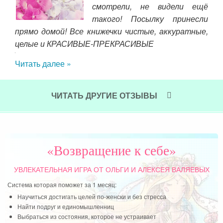
 мои
смотрели, не видели ещё
иод,
такого! Посылку принесли
ие и
сов
прямо домой! Все книжечки чистые, аккуратные,
 как
гов
целые и КРАСИВЫЕ-ПРЕКРАСИВЫЕ
о. И
Он 
Читать далее »
жно,
уже
 И в
так
м.
ты 
ЧИТАТЬ ДРУГИЕ ОТЗЫВЫ
мн
пор
тон
дур
«Возвращение к себе»
осо
пок
УВЛЕКАТЕЛЬНАЯ ИГРА
ОТ ОЛЬГИ И АЛЕКСЕЯ ВАЛЯЕВЫХ
заш
Система которая поможет за 1 месяц:
сов
Научиться достигать целей по-женски и без стресса
пом
Найти подруг и единомышленниц
что
Выбраться из состояния, которое не устраивает