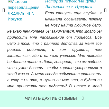
не
История перевоплащения
Людмилы из г. Иркутск
нно
Если капнуть еще глубже, я
м, и
начинала осознавать, почему
ение
не могу найти любимое дело,
уда
не знаю чем хотела бы заниматься, что могло бы
ия в
приносить мне наслаждение от процесса. Все
соз
чты,
дело в том, что с раннего детства за меня все
выз
лезы
решали родители, с кем дружить, чем
ва
, и
заниматься, где и на кого учиться. Мне никогда
Под
а. И
не давали право выбора, говорили, что им виднее,
тол
что нужно делать, чтобы хорошо устроиться в
этой жизни. А меня всегда забывали спрашивать,
Чит
а хочу ли я это, а нужно ли мне это, а будет ли
мне приносить это радость? В итоге к моей
взрослой сознательной жизни у меня напрочь
отбили желание мечтать, желать, хотеть.
ЧИТАТЬ ДРУГИЕ ОТЗЫВЫ
Читать далее »