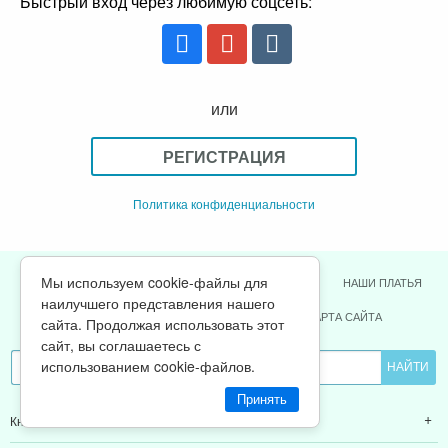
Быстрый вход через любимую соцсеть:
или
РЕГИСТРАЦИЯ
Политика конфиденциальности
Мы используем cookie-файлы для
ВСЕ СТАТЬИ
ЗАКАЗАТЬ КНИГИ
НАШИ ПЛАТЬЯ
ГЛАВНАЯ
наилучшего представления нашего
ОТЗЫВЫ
О НАС
ПОДАРКИ
КАРТА САЙТА
сайта. Продолжая использовать этот
сайт, вы соглашаетесь с
использованием cookie-файлов.
Принять
Книги Ольги Валяевой