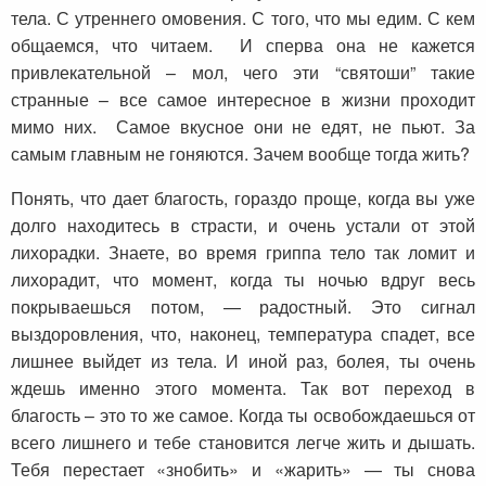
тела. С утреннего омовения. С того, что мы едим. С кем
общаемся, что читаем. И сперва она не кажется
привлекательной – мол, чего эти “святоши” такие
странные – все самое интересное в жизни проходит
мимо них. Самое вкусное они не едят, не пьют. За
самым главным не гоняются. Зачем вообще тогда жить?
Понять, что дает благость, гораздо проще, когда вы уже
долго находитесь в страсти, и очень устали от этой
лихорадки. Знаете, во время гриппа тело так ломит и
лихорадит, что момент, когда ты ночью вдруг весь
покрываешься потом, — радостный. Это сигнал
выздоровления, что, наконец, температура спадет, все
лишнее выйдет из тела. И иной раз, болея, ты очень
ждешь именно этого момента. Так вот переход в
благость – это то же самое. Когда ты освобождаешься от
всего лишнего и тебе становится легче жить и дышать.
Тебя перестает «знобить» и «жарить» — ты снова