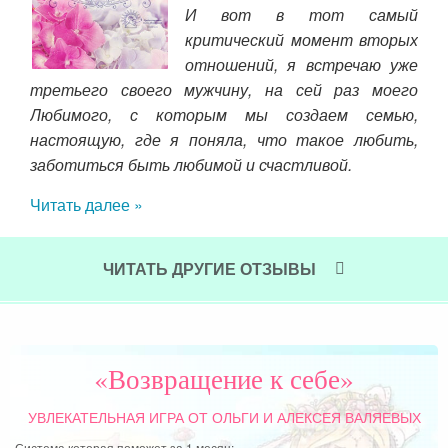
И вот в тот самый
раз
критический момент вторых
И я
отношений, я встречаю уже
 что
третьего своего мужчину, на сей раз моего
меня
Любимого, с которым мы создаем семью,
сама
настоящую, где я поняла, что такое любить,
нас
заботиться быть любимой и счастливой.
был
Читать далее »
Чит
ЧИТАТЬ ДРУГИЕ ОТЗЫВЫ
«Возвращение к себе»
УВЛЕКАТЕЛЬНАЯ ИГРА
ОТ ОЛЬГИ И АЛЕКСЕЯ ВАЛЯЕВЫХ
Система которая поможет за 1 месяц: