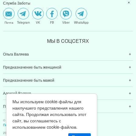
Служба Заботы
Почта
Telegram
VK
FB
Viber
WhatsApp
МЫ В CОЦCЕТЯХ
Ольга Валяева
Предназначение быть женщиной
Предназначение быть мамой
Алексей Валяев
Мы используем cookie-файлы для
Предназначение быть папой
наилучшего представления нашего
сайта. Продолжая использовать этот
сайт, вы соглашаетесь с
© 2011-2026 Предназначение быть Женщиной
Политика конфиденциальности
использованием cookie-файлов.
ИП Валяев А. В. | ИНН 380111808709