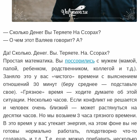
— Сколько Денег Вы Теряете На Ссорах?
— О чем этот Валяев говорит? А?
Да! Сколько. Денег. Вы. Теряете. На. Ссорах?
Простая математика. Вы
поссорились
с мужем (мамой,
папой, ребенком, родственником, коллегой и т.д.).
Заняло это у вас «чистого» времени с выяснением
отношений 30 минут (беру среднее — подставьте
свое). «Грязное» время — ходите думаете об этой
ситуации. Несколько часов. Если конфликт не решается
и человек очень близкий — может растянуться на
десятки часов. Но мы возьмем 3 часа грязного времени.
В это время у вас утекает энергия, на этом фоне вы не
готовы нормально работать, плодотворно что-то
создавать и т.д. Т.е. еще можно прибавить несколько