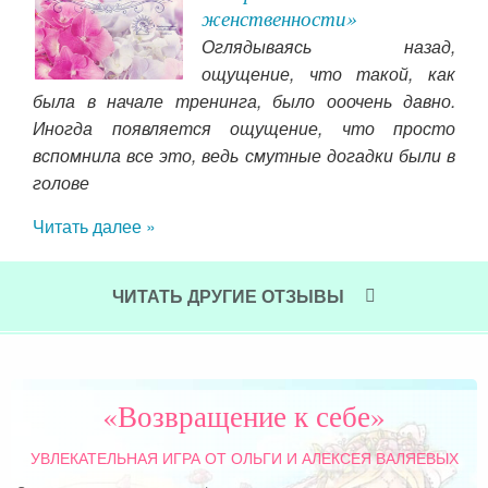
женственности»
ие,
Оглядываясь назад,
гче,
ощущение, что такой, как
уши,
была в начале тренинга, было ооочень давно.
ечи,
Иногда появляется ощущение, что просто
ты.
вспомнила все это, ведь смутные догадки были в
ием
голове
все
няла
изм
аж и
Читать далее »
нев
. Но
к во
Чит
ходя
ЧИТАТЬ ДРУГИЕ ОТЗЫВЫ
а он
 за
рм и
«Возвращение к себе»
УВЛЕКАТЕЛЬНАЯ ИГРА
ОТ ОЛЬГИ И АЛЕКСЕЯ ВАЛЯЕВЫХ