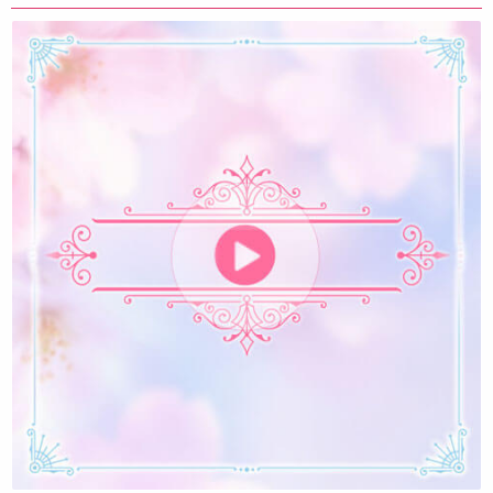
Интервью С Владимиром Ждановым (Алексей
Валяев Для Valyaeva.ru И Valyaev.ru)