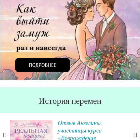
История перемен
вы
Отзыв Ангелины,
участницы курса
ями
«Возрождение
тие,