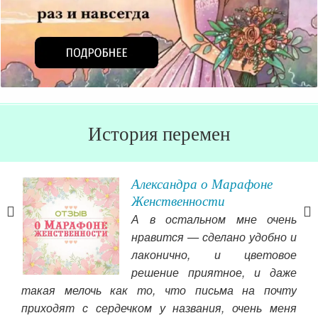
История перемен
во
Александра о Марафоне
т
Женственности
А в остальном мне очень
нигу
нравится — сделано удобно и
лаконично, и цветовое
лена
решение приятное, и даже
ку о
такая мелочь как то, что письма на почту
сво
 Она
приходят с сердечком у названия, очень меня