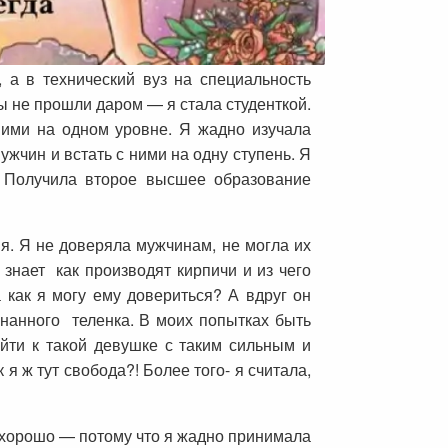
а в технический вуз на специальность
ды не прошли даром — я стала студенткой.
 ними на одном уровне. Я жадно изучала
мужчин и встать с ними на одну ступень. Я
) Получила второе высшее образование
я. Я не доверяла мужчинам, не могла их
 знает как производят кирпичи и из чего
 как я могу ему довериться? А вдруг он
гнанного теленка. В моих попытках быть
йти к такой девушке с таким сильным и
я ж тут свобода?! Более того- я считала,
и хорошо — потому что я жадно принимала