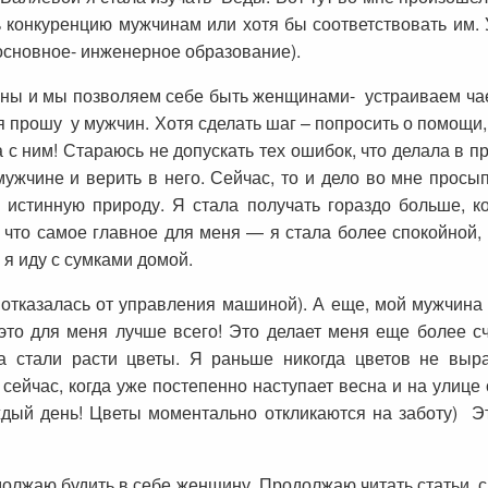
 конкуренцию мужчинам или хотя бы соответствовать им. 
основное- инженерное образование).
ны и мы позволяем себе быть женщинами- устраиваем чае
 прошу у мужчин. Хотя сделать шаг – попросить о помощи,
ва с ним! Стараюсь не допускать тех ошибок, что делала 
жчине и верить в него. Сейчас, то и дело во мне просып
истинную природу. Я стала получать гораздо больше, ко
 что самое главное для меня — я стала более спокойной,
я иду с сумками домой.
 отказалась от управления машиной). А еще, мой мужчина 
это для меня лучше всего! Это делает меня еще более сч
ма стали расти цветы. Я раньше никогда цветов не выр
 сейчас, когда уже постепенно наступает весна и на улице
дый день! Цветы моментально откликаются на заботу) Это
должаю будить в себе женщину. Продолжаю читать статьи, с