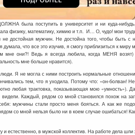
ЛЖНА была поступить в университет и ни куда-нибудь, 
ала физику, математику, химию и т.п. И… О, чудо! мои тру
и не достойная мужчин. Не достойна того, чтобы быть с
я думала, что все это изучив, я смогу приблизиться к миру 
ем мне они?! Ведь я всегда любила, когда МЕНЯ возят
альность мне больше нравится).
люди. Я не могла с ними построить нормальные отношени
чивались тем, что я уходила. Потому что: «он-болван! Не
ютно любая трактовка, показывающая мою «умность»). Да
 видели. Каждый, рядом со мной становился похож на за
ебя: мужчины стали просто меня бояться. А как же подо
дом со мной нельзя было ни в коем случае ошибаться! Как 
у и естественно, в мужской коллектив. На работе дела шл