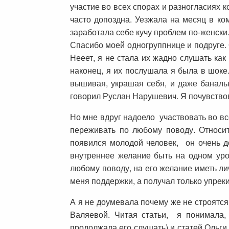
участие во всех спорах и разногласиях 
часто допоздна. Уезжала на месяц в к
заработала себе кучу проблем по-женски
Спасибо моей одногруппнице и подруге.
Нееет, я не стала их жадно слушать как
наконец, я их послушала я была в шоке.
вышивая, украшая себя, и даже банальн
говорил Руслан Нарушевич. Я почувство
Но мне вдруг надоело участвовать во вс
переживать по любому поводу. Относит
появился молодой человек, он очень д
внутреннее желание быть на одном уро
любому поводу, на его желание иметь ли
меня поддержки, а получал только упреки
А я не доумевала почему же не строятся
Валяевой. Читая статьи, я понимала,
продолжала его слушать) и статей Ольги