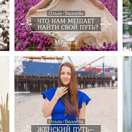
Что Нам Мешает Найти Свой
Че
сти
Путь?