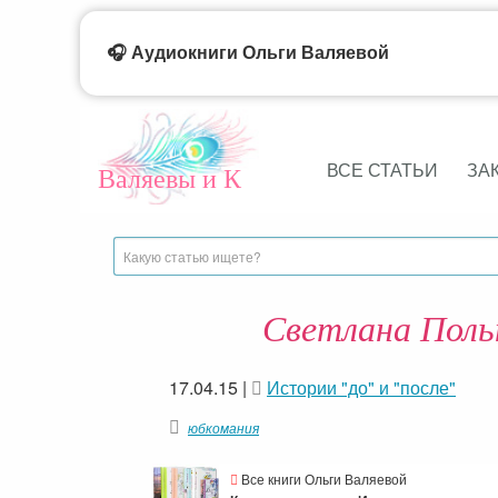
🎧 Аудиокниги Ольги Валяевой
ВСЕ СТАТЬИ
ЗА
Валяевы и К
Светлана Поль
17.04.15
|
Истории "до" и "после"
юбкомания
Все книги Ольги Валяевой