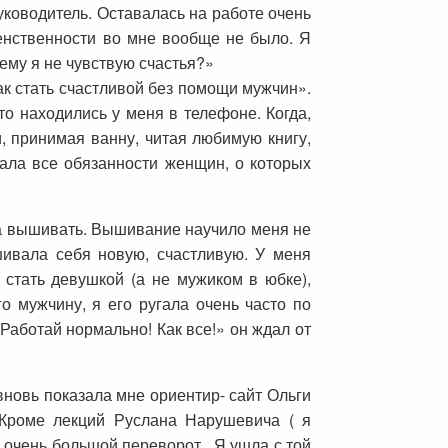
уководитель. Оставалась на работе очень
енственности во мне вообще не было. Я
ему я не чувствую счастья?»
к стать счастливой без помощи мужчин».
то находились у меня в телефоне. Когда,
и, принимая ванну, читая любимую книгу,
лала все обязанности женщин, о которых
ала вышивать. Вышивание научило меня не
шивала себя новую, счастливую. У меня
стать девушкой (а не мужиком в юбке),
 мужчину, я его ругала очень часто по
Работай нормально! Как все!» он ждал от
вновь показала мне ориентир- сайт Ольги
 Кроме лекций Руслана Нарушевича ( я
л очень большой переворот. Я ушла с той