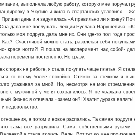
компании, выполняла любую работу, которую мне поручал р
омандировку в Якутию и жила в спартанских условиях . Ж
. Пришел день и я задумалась «А правильно ли я живу? Поч
 Она дала мне послушать лекции Руслана Нарушевича «Ка
 только моя подруга дала мне их. Они где-то пол года прос
 Как?! Счастливой можно стать, развлекая себя покупкам
о- крася ногти?! Я пошла на эксперимент над собой- де
вала перемены постепенно. Не сразу.
ех спорах на работе, я стала покупать чаще платья. Я ст
ься ко всему более спокойно. Стежок за стежком я вы
олго ухаживал за мной. Но, несмотря на мои стремления 
вне с мужчиной у меня сохранилось. Я не уважала своего
чный бизнес я отвечала «зачем он?! Хватит дурака валять! 
 и недовольство.
 отношения, а потом и вовсе распались. Та самая подруга 
 что сама все разрушила. Сама, собственными руками.
 Валяевой я стала изучать Веды. Вот тут во мне произоше