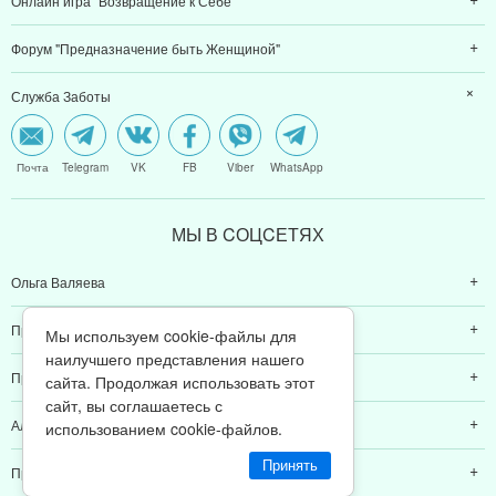
Онлайн игра "Возвращение к Себе"
Форум "Предназначение быть Женщиной"
Служба Заботы
Почта
Telegram
VK
FB
Viber
WhatsApp
МЫ В CОЦCЕТЯХ
Ольга Валяева
Предназначение быть женщиной
Мы используем cookie-файлы для
наилучшего представления нашего
Предназначение быть мамой
сайта. Продолжая использовать этот
сайт, вы соглашаетесь с
Алексей Валяев
использованием cookie-файлов.
Принять
Предназначение быть папой