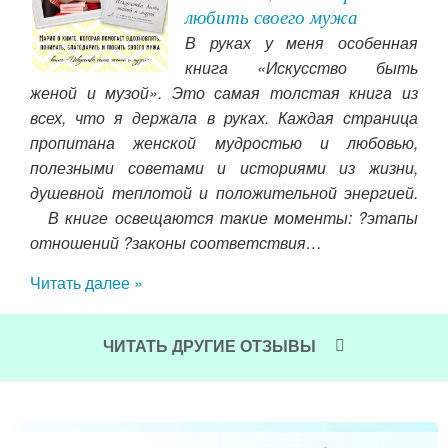
любить своего мужа
ился
В руках у меня особенная
ом в
книга «Искусство быть
женой и музой». Это самая толстая книга из
над
всех, что я держала в руках. Каждая страница
рас
пропитана женской мудростью и любовью,
жиз
полезными советами и историями из жизни,
жил
душевной теплотой и положительной энергией.
тяж
⠀ В книге освещаются такие моменты: ?этапы
мо
отношений ?законы соответствия…
Чит
Читать далее »
ЧИТАТЬ ДРУГИЕ ОТЗЫВЫ