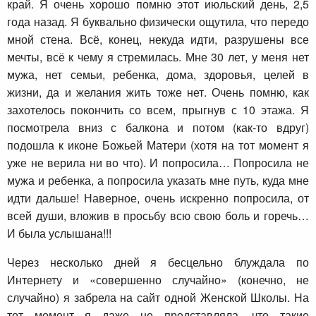
край. Я очень хорошо помню этот июльский день, 2,5
года назад. Я буквально физически ощутила, что передо
мной стена. Всё, конец, некуда идти, разрушены все
мечты, всё к чему я стремилась. Мне 30 лет, у меня нет
мужа, нет семьи, ребенка, дома, здоровья, целей в
жизни, да и желания жить тоже нет. Очень помню, как
захотелось покончить со всем, прыгнув с 10 этажа. Я
посмотрела вниз с балкона и потом (как-то вдруг)
подошла к иконе Божьей Матери (хотя на тот момент я
уже не верила ни во что). И попросила… Попросила не
мужа и ребенка, а попросила указать мне путь, куда мне
идти дальше! Наверное, очень искренно попросила, от
всей души, вложив в просьбу всю свою боль и горечь…
И была услышана!!!
Через несколько дней я бесцельно блуждала по
Интернету и «совершенно случайно» (конечно, не
случайно) я забрела на сайт одной Женской Школы. На
тот момент я даже не представляла, что такие