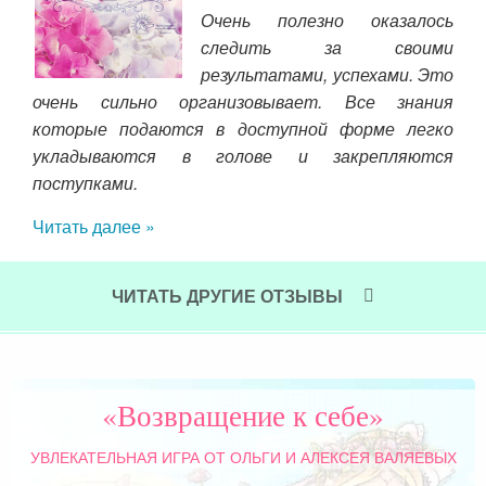
мне
Очень полезно оказалось
й. И
следить за своими
о от
результатами, успехами. Это
ено,
очень сильно организовывает. Все знания
и д
ать
которые подаются в доступной форме легко
пол
ней.
укладываются в голове и закрепляются
Чит
нием
поступками.
го и
Читать далее »
аний
нно,
ую,
ЧИТАТЬ ДРУГИЕ ОТЗЫВЫ
«Возвращение к себе»
УВЛЕКАТЕЛЬНАЯ ИГРА
ОТ ОЛЬГИ И АЛЕКСЕЯ ВАЛЯЕВЫХ