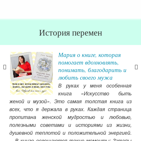
История перемен
ии
Мария о книге, которая
помогает вдохновлять,
понимать, благодарить и
ной.
любить своего мужа
ть
В руках у меня особенная
ать
книга «Искусство быть
вь,
женой и музой». Это самая толстая книга из
зна
мею
всех, что я держала в руках. Каждая страница
вни
жной
пропитана женской мудростью и любовью,
— э
себе
полезными советами и историями из жизни,
и у
 по-
душевной теплотой и положительной энергией.
льга
Чит
⠀ В книге освещаются такие моменты: ?этапы