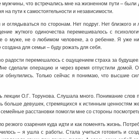
мужчины, что встречались мне на жизненном пути – были 
ня на пути к самостоятельности и независимости.
п и оглядываться по сторонам. Нет подруг. Нет близкого и
ение жуткого одиночества перемешивалось с психологич
е о муже, не о любимом человеке, а о ребенке. Я уже ни
е создана для семьи – буду рожать для себя.
тво радости перемешалось с ощущением страха за будущее.
Мне сделали операцию и через время отпустили домой. О
ки обнулились. Только сейчас я понимаю, что высшие сил
 лекции О.Г. Торунова. Слушала много. Понимание слов 
сь больше девушек, стремящихся к истинным ценностям же
 семейные расстановки помогли мне со стороны посмотреть
о резкого озарения куда идти и как поменять жизнь. Потре
чилось – я ушла с работы. Стала учиться готовить и соз