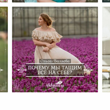
Почему Мы Тащим Все На
е
Себе?
Р