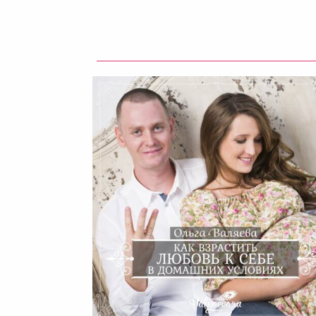
Как Взрастить Любовь К Се
В Домашних Условиях