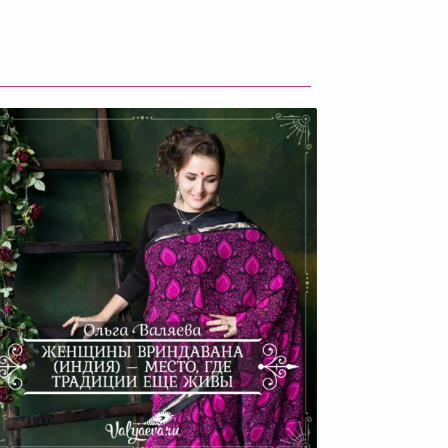
нщины Вриндавана (Индия)
– Место, Где Традиции Еще
Живы