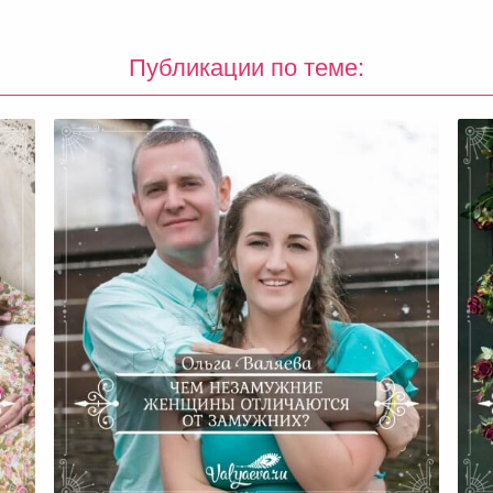
Публикации по теме:
Же
бе
Чем Незамужние Женщины
Отличаются От Замужних?