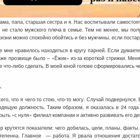
мама, папа, старшая сестра и я. Нас воспитывали самост
 не стало мужского плеча в семье. Тем не менее, мы пол
изни можно спокойно обойтись и без мужчины, если постара
 мне нравилось находиться в кругу парней. Если думаете
же прозвище было – «Ёжик» из-за короткой стрижки. Меня
 что-либо сделать. В моей юной голове сформировались че
.
его, что я чего-то стою, что-то могу. Случай подвернулся.
дящую должность. Таким образом, я оказалась в 24 года 
рыть «с нуля» филиал компании и активно развивать его де
р крутятся показатели: чего добилась, цели, планы, факты
тепенна. Главное — работа. Я рвала отношения достаточ