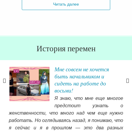
Читать далее
История перемен
Мне совсем не хочется
быть начальником и
сидеть на работе до
восьми!
рия
Я знаю, что мне еще многое
вут
предстоит узнать о
, я
женственности, что много над чем еще нужно
воей
Чит
работать. Но оглядываясь назад, я понимаю, что
ство
я сейчас и я в прошлом — это два разных
ой и