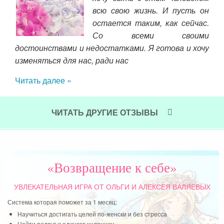
 что
всю свою жизнь. И пусть он
ти!
остается таким, как сейчас.
Со всеми своими
рой
достоинствами и недостатками. Я готова и хочу
Чит
а не
изменяться для нас, ради нас
ужно
Читать далее »
ЧИТАТЬ ДРУГИЕ ОТЗЫВЫ
«Возвращение к себе»
УВЛЕКАТЕЛЬНАЯ ИГРА
ОТ ОЛЬГИ И АЛЕКСЕЯ ВАЛЯЕВЫХ
Система которая поможет за 1 месяц:
Научиться достигать целей по-женски и без стресса
Найти подруг и единомышленниц