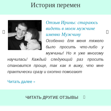
История перемен
Отзыв Ирины: стараюсь
видеть в моем мужчине
именно Мужчину
-то
Особенно для меня тяжело
, но
было просить что-либо у
ошла
мужчины! Но я уже многому
ста,
научилась! Каждый следующий раз просить
ось
пах
становится проще, так как я вижу, что мне
сить
где
практически сразу и охотно помогают
ками
Чит
льги
Читать далее »
нием
но….
ой»
ЧИТАТЬ ДРУГИЕ ОТЗЫВЫ
 моё
он….