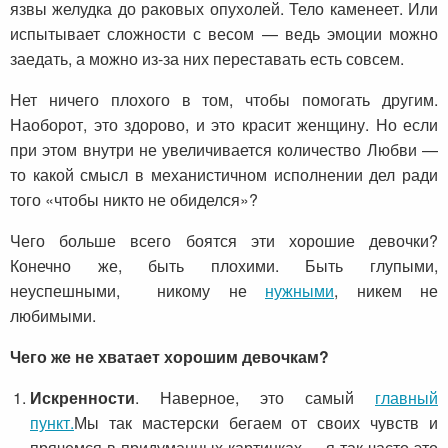
язвы желудка до раковых опухолей. Тело каменеет. Или
испытывает сложности с весом — ведь эмоции можно
заедать, а можно из-за них переставать есть совсем.
Нет ничего плохого в том, чтобы помогать другим.
Наоборот, это здорово, и это красит женщину. Но если
при этом внутри не увеличивается количество Любви —
то какой смысл в механистичном исполнении дел ради
того «чтобы никто не обиделся»?
Чего больше всего боятся эти хорошие девочки?
Конечно же, быть плохими. Быть глупыми,
неуспешными, никому не
нужными
, никем не
любимыми.
Чего же не хватает хорошим девочкам?
Искренности
. Наверное, это самый
главный
пункт.
Мы так мастерски бегаем от своих чувств и
прячемся в придуманных картинках – я так часто это