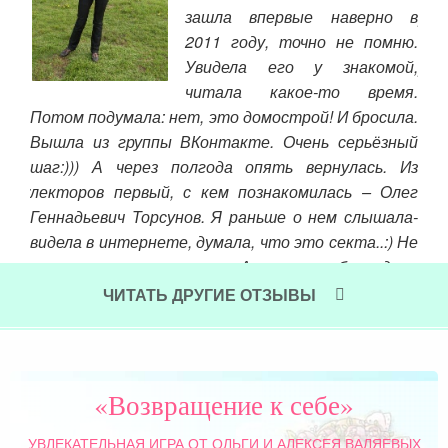
зашла впервые наверно в
род
ске.
2011 году, точно не помню.
их 
жем,
Увидела его у знакомой,
род
, но
читала какое-то время.
кот
 все
Потом подумала: нет, это домострой! И бросила.
лось
Чит
Вышла из группы ВКонтакте. Очень серьёзный
 нем
шаг:))) А через полгода опять вернулась. Из
ний
лекторов первый, с кем познакомилась – Олег
2007
Геннадьевич Торсунов. Я раньше о нем слышала-
 что
видела в интернете, думала, что это секта..:) Не
ыло
слушала, естественно. А потом, благодаря
ела,
одному моему знакомому (о чём он до сих пор ещё
дила
ЧИТАТЬ ДРУГИЕ ОТЗЫВЫ
не знает:) решилась послушать.
нные
я- я
Читать далее »
т со
«Возвращение к себе»
УВЛЕКАТЕЛЬНАЯ ИГРА
ОТ ОЛЬГИ И АЛЕКСЕЯ ВАЛЯЕВЫХ