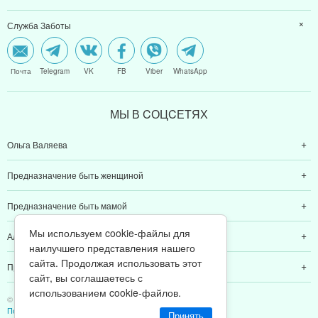
Служба Заботы
Почта
Telegram
VK
FB
Viber
WhatsApp
МЫ В CОЦCЕТЯХ
Ольга Валяева
Предназначение быть женщиной
Предназначение быть мамой
Мы используем cookie-файлы для
Алексей Валяев
наилучшего представления нашего
сайта. Продолжая использовать этот
Предназначение быть папой
сайт, вы соглашаетесь с
использованием cookie-файлов.
© 2011-2026 Предназначение быть Женщиной
Политика конфиденциальности
Принять