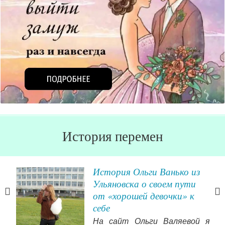
История перемен
вой
История Ольги Ванько из
Ульяновска о своем пути
от «хорошей девочки» к
ыло
себе
ого
На сайт Ольги Валяевой я
ила