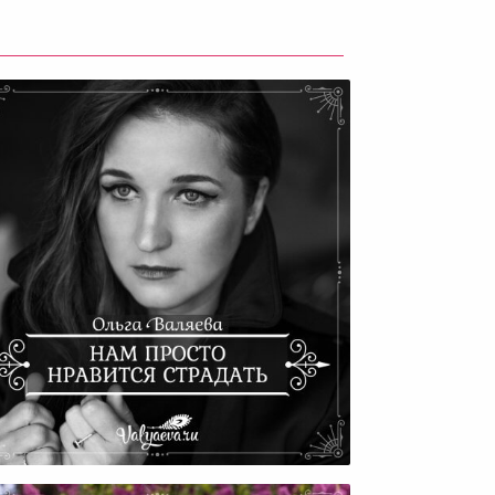
Почему Русские Любят
Страдать?