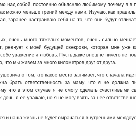
аю над собой, постоянно объясняю любимому почему я в п
ак можно меньше трений между нами. Изучаю, как правильн
л, заранее настраиваю себя на то, что они будут отличать
х, очень много тяжелых моментов, очень сильно мешае
т, ревнует к моей будущей свекрови, которая мне уже 
 себе уважение и любовь. Пусть даже внешне ничего не по
о, что мы живем за много километров друг от друга.
шевича о том, кто какое место занимает, что сначала идет
на брать ответственность за маму, что я не должна п
му что в этом случае я не смогу сделать счастливыми с
 дочь, я ее уважаю, но я не могу взять за нее ответственн
тся и наша жизнь не будет омрачаться внутренними междоу