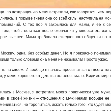
яца, по возвращению меня встретили, как говорится, чем во
злилась, в порыве гнева она со всей силы наступила на мой
споминаний. С тех пор я закрылась для мамы, я ее к с
 том, чтобы остаться после окончания университета жит
торое высшее. Мама требовала ежедневного общения по т
Москву, одна, без особых денег. Но я прекрасно понимал
акими только словами она меня не называла! Просто ужас.
ть на своем. И вообще я начала просыпаться от всего того,
я, у меня хорошего от детства осталось мало. Видимо ми
оилась в Москве, я встретила моего практически уже муж
бви в своей жизни – отношения с мужчинами вообще не
мениваться, не торопиться, искать только того, кто будет 
 можно меньше торопиться и как можно лучше узнать его,