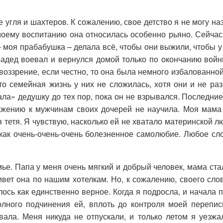
е угля и шахтеров. К сожалению, свое детство я не могу н
оему воспитанию она относилась особенно рьяно. Сейчас 
– моя прабабушка – делала всё, чтобы они выжили, чтобы у 
радед воевал и вернулся домой только по окончанию войн
оззрение, если честно, то она была немного избалованно
то семейная жизнь у них не сложилась, хотя они и не раз
а» дедушку до тех пор, пока он не взрывался. Последние
ажению к мужчинам своих дочерей не научила. Моя мама 
оя тетя. Я чувствую, насколько ей не хватало материнской 
 как очень-очень-очень болезненное самолюбие. Любое сл
мье. Папа у меня очень мягкий и добрый человек, мама ст
живет она по нашим хотелкам. Но, к сожалению, своего сло
ь как единственно верное. Когда я подросла, и начала п
лного подчинения ей, вплоть до контроля моей перепис
вала. Меня никуда не отпускали, и только летом я уезжа