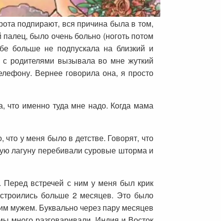
рота подпирают, вся причина была в том,
 палец, было очень больно (ноготь потом
ебе больше не подпускала на близкий и
ь с родителями вызывала во мне жуткий
елефону. Вернее говорила она, я просто
а, что именно туда мне надо. Когда мама
 что у меня было в детстве. Говорят, что
рную лагуну перебивали суровые шторма и
а. Перед встречей с ним у меня был крик
 строились больше 2 месяцев. Это было
моим мужем. Буквально через пару месяцев
 мы много разговаривали. Индия и Восток