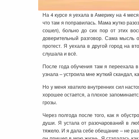
На 4 курсе я уехала в Америку на 4 мес
что там я поправилась. Мама жутко разо
сошел), больно до сих пор от этих во
доверительный разговор. Сама мысль о
протест. Я уехала в другой город на в
слушала и всё.
После года обучения там я переехала в 
узнала – устроила мне жуткий скандал, к
Но у меня хватило внутренних сил настоя
хорошее остается, а плохое запоминаетс
грозы.
Через полгода после того, как я обустр
души. Я устала от разочарований в лю
тяжело. И я дала себе обещание – не раз
он пришел в мою жизнь. Я старалась как