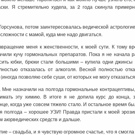
ски. Я стремительно худела, за 2 года скинула примерн
орсунова, потом заинтересовалась ведической астрологие
сложности с мамой, куда мне надо двигаться.
звращение меня к женственности, к моей сути. К тому в
ачили кучу гормональных препаратов. Пока я не начала р
сить юбки, брюки стали большими – купила одни джинсы 
ностью отказалась от алкоголя. Весной полностью отк
иногда позволяю себе суши, от которых не могу отказаться)
. Мне назначили на полгода гормональные контрацептивы, 
имать эту химию. В итоге я не допила курс до конца, 
нце, когда уже совсем тяжело стало. И остальное время бы
я полгода – хорошее УЗИ! Правда пристали к моей эрози
м аюрведических средств и дальше.
тие – свадьба, и я чувствую огромное счастье, что я смогл