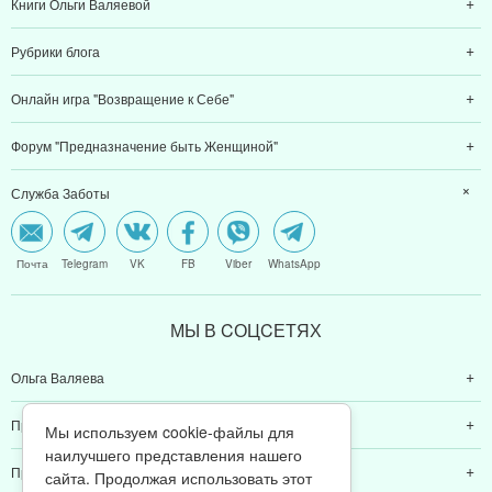
Книги Ольги Валяевой
Рубрики блога
Онлайн игра "Возвращение к Себе"
Форум "Предназначение быть Женщиной"
Служба Заботы
Почта
Telegram
VK
FB
Viber
WhatsApp
МЫ В CОЦCЕТЯХ
Ольга Валяева
Предназначение быть женщиной
Мы используем cookie-файлы для
наилучшего представления нашего
Предназначение быть мамой
сайта. Продолжая использовать этот