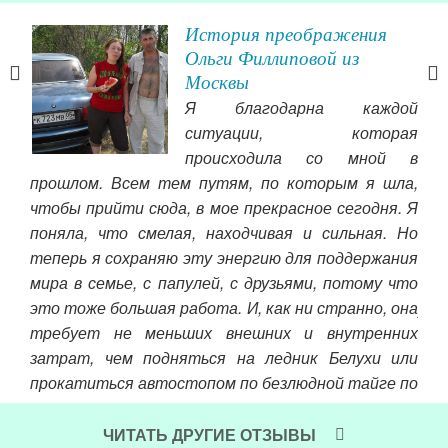
е
История преображения
Ольги Филлиповой из
Москвы
ось
Я благодарна каждой
 без
ситуации, которая
 без
происходила со мной в
ать
прошлом. Всем тем путям, по которым я шла,
ми.
чтобы прийти сюда, в мое прекрасное сегодня. Я
моем
поняла, что смелая, находчивая и сильная. Но
отн
теперь я сохраняю эту энергию для поддержания
др
мира в семье, с папулей, с друзьями, потому что
про
это тоже большая работа. И, как ни странно, она
уже
требует не меньших внешних и внутренних
ни 
затрат, чем подняться на ледник Белухи или
Чит
прокатиться автостопом по безлюдной тайге по
зимнику к эвенкам.
ЧИТАТЬ ДРУГИЕ ОТЗЫВЫ
Читать далее »