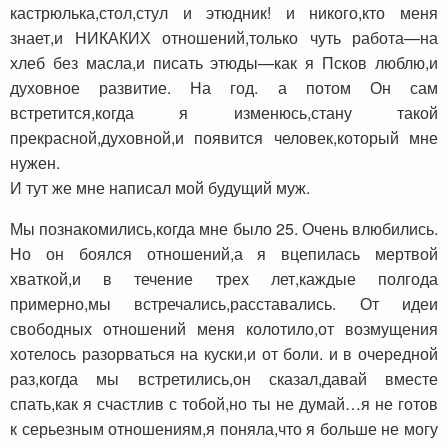
кастрюлька,стол,стул и этюдник! и никого,кто меня
знает,и НИКАКИХ отношений,только чуть работа—на
хлеб без масла,и писать этюды—как я Псков люблю,и
духовное развитие. На год. а потом Он сам
встретится,когда я изменюсь,стану такой
прекрасной,духовной,и появится человек,который мне
нужен.
И тут же мне написал мой будущий муж.
Мы познакомились,когда мне было 25. Очень влюбились.
Но он боялся отношений,а я вцепилась мертвой
хваткой,и в течение трех лет,каждые полгода
примерно,мы встречались,расставались. От идеи
свободных отношений меня колотило,от возмущения
хотелось разорваться на куски,и от боли. и в очередной
раз,когда мы встретились,он сказал,давай вместе
спать,как я счастлив с тобой,но ты не думай…я не готов
к серьезным отношениям,я поняла,что я больше не могу