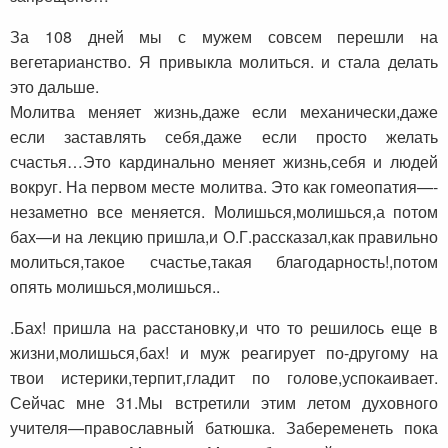
За 108 дней мы с мужем совсем перешли на
вегетарианство. Я привыкла молиться. и стала делать
это дальше.
Молитва меняет жизнь,даже если механически,даже
если заставлять себя,даже если просто желать
счастья…Это кардинально меняет жизнь,себя и людей
вокруг. На первом месте молитва. Это как гомеопатия—-
незаметно все меняется. Молишься,молишься,а потом
бах—и на лекцию пришла,и О.Г.рассказал,как правильно
молиться,такое счастье,такая благодарность!,потом
опять молишься,молишься..
.Бах! пришла на расстановку,и что то решилось еще в
жизни,молишься,бах! и муж реагирует по-другому на
твои истерики,терпит,гладит по голове,успокаивает.
Сейчас мне 31.Мы встретили этим летом духовного
учителя—православный батюшка. Забеременеть пока