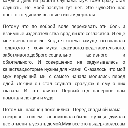
каждый день на работе слушала. Муж тоже сразу стал
слушать. Но моей заслуги тут нет. Это чудо.Это нас
просто соединили высшие силы и держали.
Потому что по доброй воле переживать эти боль и
взаимные издевательства вряд ли кто согласится. И еще
мне очень повезло. Когда я хотела замуж,я осознавала
только,что я хочу мужа красивого,представительного,
заботливого,доброго,социально активного и
обаятельного. И совершенно не задумывалась о
качествах,которые нужны для жизни. Оказалось ,что мой
муж верующий. мы с самого начала молились перед
едой. Лекции он стал слушать сразу,как я ему о них
сказала. И это влияло. Первый год наверное нам
помогали лекции и чудо.
Потом мы наконец поженились. Перед свадьбой мама—
свекровь—совсем запаниковала,было жутко,я думала
все отменить,уехать домой.Муж все это выдерживал,сам