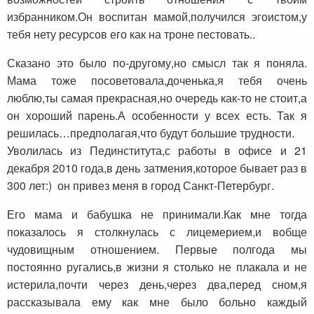
избранником.Он воспитан мамой,получился эгоистом,у
тебя нету ресурсов его как на троне пестовать..
Сказано это было по-другому,но смысл так я поняла.
Мама тоже посоветовала,доченька,я тебя очень
люблю,ты самая прекрасная,но очередь как-то не стоит,а
он хороший парень.А особенности у всех есть. Так я
решилась…предполагая,что будут большие трудности.
Уволилась из Пединститута,с работы в офисе и 21
декабря 2010 года,в день затмения,которое бывает раз в
300 лет:) он привез меня в город Санкт-Петербург.
Его мама и бабушка не принимали.Как мне тогда
показалось я столкнулась с лицемерием,и вобще
чудовищным отношением. Первые полгода мы
постоянно ругались,в жизни я столько не плакала и не
истерила,почти через день,через два,перед сном,я
рассказывала ему как мне было больно каждый