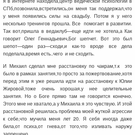
я в интернете находила,центр ведической психологии в
СПб,позвонила,встретились,он меня так поддержал,что
у меня появились силы на свадьбу. Потом я у него
несколько тренингов прошла. Все помогает в развитии.
Так вот,пришла в ведаклуб—еще идти не хотела,а Как
говорит Олег Геннадьевич,Бог шепчет. Вот это был
шепот—один раз—сходи,и как-то вроде все дела
поделала,время есть..чего и не сходить.
И Михаил сделал мне расстановку по чакрам,т.к это
было в рамках занятия,то просто за пожертвование,хотя
перед этим я уже решила идти на расстановку к Юлии
Жировой,тоже очень хорошая,у нее целительные
занятия. Но о Боге прямо там не говорится конечно.
Этого мне не хватало,а у Михаила я это чувствую. И этой
расстановкой решилась проблема моей жуткой агрессии
к себе,что мучила меня лет 20. Я себя иногда даже
била,от психа,от гнева,от того,что изливать наружу
запрещено…