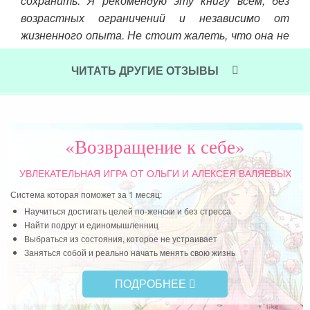
ения
сохранить. Я рекомендую эту книгу всем, без
Чит
возрастных ограничений и независимо от
жизненного опыта. Не стоит жалеть, что она не
попалась мне года 2 назад, пусть все происходит
так, как было суждено.
ЧИТАТЬ ДРУГИЕ ОТЗЫВЫ
Читать далее »
«Возвращение к себе»
УВЛЕКАТЕЛЬНАЯ ИГРА
ОТ ОЛЬГИ И АЛЕКСЕЯ ВАЛЯЕВЫХ
Система которая поможет за 1 месяц:
Научиться достигать целей по-женски и без стресса
Найти подруг и единомышленниц
Выбраться из состояния, которое не устраивает
Заняться собой и реально начать менять свою жизнь
ПОДРОБНЕЕ