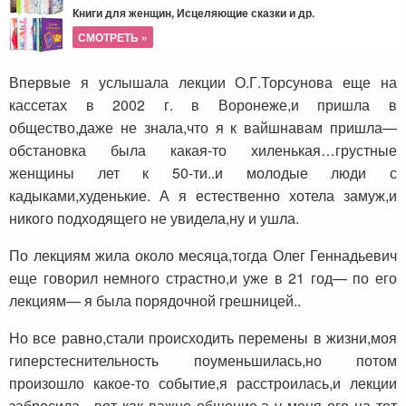
Книги для женщин, Исцеляющие сказки и др.
СМОТРЕТЬ »
Впервые я услышала лекции О.Г.Торсунова еще на
кассетах в 2002 г. в Воронеже,и пришла в
общество,даже не знала,что я к вайшнавам пришла—
обстановка была какая-то хиленькая…грустные
женщины лет к 50-ти..и молодые люди с
кадыками,худенькие. А я естественно хотела замуж,и
никого подходящего не увидела,ну и ушла.
По лекциям жила около месяца,тогда Олег Геннадьевич
еще говорил немного страстно,и уже в 21 год— по его
лекциям— я была порядочной грешницей..
Но все равно,стали происходить перемены в жизни,моя
гиперстеснительность поуменьшилась,но потом
произошло какое-то событие,я расстроилась,и лекции
забросила—вот как важно общение,а у меня его на тот