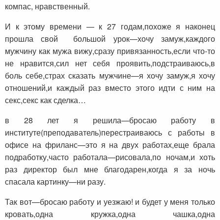
компас, нравственный.
И к этому времени — к 27 годам,похоже я наконец
прошла свой большой урок—хочу замуж,каждого
мужчину как мужа вижу,сразу привязанность,если что-то
не нравится,сил нет себя проявить,подстраиваюсь,в
боль себе,страх сказать мужчине—я хочу замуж,я хочу
отношений,и каждый раз вместо этого идти с ним на
секс,секс как сделка…
в 28 лет я решила—бросаю работу в
институте(преподаватель)
перестраиваюсь с работы в
офисе на фриланс—это я на двух работах,еще брала
подработку,часто работала—рисовала,по ночам,и хоть
раз директор был мне благодарен,когда я за ночь
спасала картинку—ни разу.
Так вот—бросаю работу и уезжаю! и будет у меня только
кровать,одна кружка,одна чашка,одна