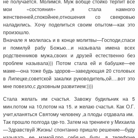
не получается. Молимся. Муж вобще стойко терпит все
мои «состояния» ,я стала намного
женственней,спокойнее,
отношения со свекровью
наладились. Хочу поделиться своим опытом—как это
произошло.
Вначале я молилась и в конце молитвы—Господи,спаси
и помилуй рабу Божью…и называла имена всех
родственников мужа,своих и друзей естественно без
проблем называла))) Потом стала ей и бабушке—ее
маме—она тоже будь здоров—заведующая 20 столовых
в Липецке,советской закалки руководитель,ой….вот это
мне повезло,с духовным развитием:))))
Стала желать им счастья. Завожу будильник на 5
мин.потом на 10,потом на 15. и желаю счастья. Как О.Г.
учит,кланяться Святому человеку ,а плоды отдавала им.
Так прошло полгода где-то. Затем на тренинге у Михаила
—Здравствуй Жизнь! спонтанно пришло решение—буду
называть ее мамой,про себя,но буду. в телефоне