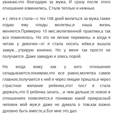
уважаю,что благодарю за мужа. И сразу после этого
отношения изменились. Стали теплые и нежные.
и с лета я стала—с тех 108 дней молиться за мужа,также
отдаю ему плоды молитвы,и наша жизнь
меняется.Примерно 10 мес.молитвенной практики,а так
все поменялось. Но это не легкие перемены. и когда я
читаю у девочек—о! я стала носить юбки,и вышла
замуж…утрирую конечно. Но у меня так просто не
получается. Даже завидую и злюсь порой.
Но когда вижу как у кого отношения
складываются,понимаю,что все равно,молитва самое
главное,получается к ней я через лекции пришла,и через
страстное желание ребенка,этот пост я стала
держать,что б ребенка зачать…и чем дальше,то новое в
отношениях появляется,я понимаю какой прекрасный
человек мой муж,я даже не думала о том,как важно
духовно быть вместе,а Бог мне это дал.