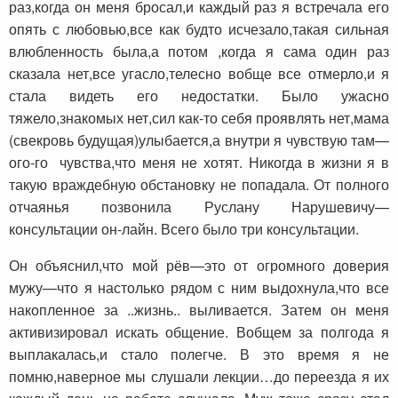
раз,когда он меня бросал,и каждый раз я встречала его
опять с любовью,все как будто исчезало,такая сильная
влюбленность была,а потом ,когда я сама один раз
сказала нет,все угасло,телесно вобще все отмерло,и я
стала видеть его недостатки. Было ужасно
тяжело,знакомых нет,сил как-то себя проявлять нет,мама
(свекровь будущая)улыбается,а внутри я чувствую там—
ого-го чувства,что меня не хотят. Никогда в жизни я в
такую враждебную обстановку не попадала. От полного
отчаянья позвонила Руслану Нарушевичу—
консультации он-лайн. Всего было три консультации.
Он объяснил,что мой рёв—это от огромного доверия
мужу—что я настолько рядом с ним выдохнула,что все
накопленное за ..жизнь.. выливается. Затем он меня
активизировал искать общение. Вобщем за полгода я
выплакалась,и стало полегче. В это время я не
помню,наверное мы слушали лекции…до переезда я их