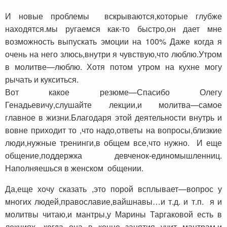
И новые проблемы вскрываются,которые глубже
находятся.мы ругаемся как-то быстро,он дает мне
возможность выпускать эмоции на 100% Даже когда я
очень на него злюсь,внутри я чувствую,что люблю.Утром
в молитве—люблю. Хотя потом утром на кухне могу
рычать и кукситься.
Вот какое резюме—Спасибо Олегу
Генадьевичу,слушайте лекции,и молитва—самое
главное в жизни.Благодаря этой деятельности внутрь и
вовне приходит то ,что надо,ответы на вопросы,близкие
люди,нужные тренинги,в общем все,что нужно. И еще
общение,поддержка девченок-единомышленниц.
Наполняешься в женском общении.
Да,еще хочу сказать ,это порой всплывает—вопрос у
многих людей,православие,вайшнавы…и т.д. и т.п. я и
молитвы читаю,и мантры,у Марины Таргаковой есть в
лекциях—когда она в конце занятия учит мантрам,и