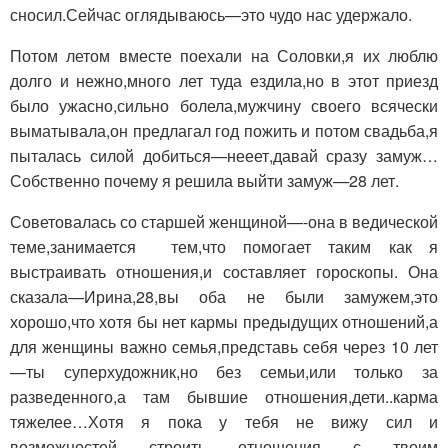
сносил.Сейчас оглядываюсь—это чудо нас удержало.
Потом летом вместе поехали на Соловки,я их люблю
долго и нежно,много лет туда ездила,но в этот приезд
было ужасно,сильно болела,мужчину своего всячески
выматывала,он предлагал год пожить и потом свадьба,я
пыталась силой добиться—нееет,давай сразу замуж…
Собственно почему я решила выйти замуж—28 лет.
Советовалась со старшей женщиной—-она в ведической
теме,занимается тем,что помогает таким как я
выстраивать отношения,и составляет гороскопы. Она
сказала—Ирина,28,вы оба не были замужем,это
хорошо,что хотя бы нет кармы предыдущих отношений,а
для женщины важно семья,представь себя через 10 лет
—ты суперхудожник,но без семьи,или только за
разведенного,а там бывшие отношения,дети..карма
тяжелее…Хотя я пока у тебя не вижу сил и
возможностей строить отношения с твоим