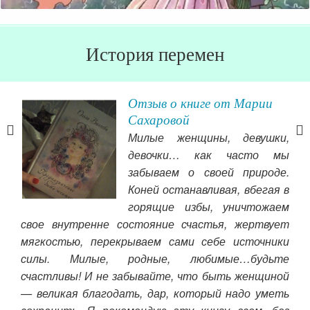
История перемен
Отзыв о книге от Марии
Сахаровой
-ом
Милые женщины, девушки,
, и
девочки… как часто мы
я. Я
забываем о своей природе.
ием,
Коней останавливая, вбегая в
тог
лые
горящие избы, уничтожаем
«Пр
знь.
свое внутренне состояние счастья, жертвует
нап
ет,
мягкостью, перекрываем сами себе источники
шло
ы не
силы. Милые, родные, любимые…будьте
сво
, ты
счастливы! И не забывайте, что быть женщиной
нек
й и
— великая благодать, дар, который надо уметь