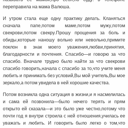
переправила на мама Валюша.
И утром стала еще одну практику делать. Кланяться
сначала папе,потом маме,потом мужу,потом
свекрови,потом свекру.Прошу прощения за боль и
обиды,которые наношу вольно или невольно,примите
поклон в знак моего уважения,любви,принятия,
благодарности и почтения. Спасибо—и говорю за что
спасибо. Вначале трудно было найти за что свекрови
спасибо говорить,начала с спасибо за то,что учите меня
любить и принимать без условий,Вы мой учитель,Вы мое
зеркало,а потом увидела в ней хорошие качества.
Потом возникла одна ситуация в жизни,и я насмелилась
и сама ей позвонила—было нечего терять и прям
открыто ей сказала—и это было уже честно,потому что
почти год я внутри строила с ней отношения,училась ее
уважать и любить. И говорить было легко о том,что