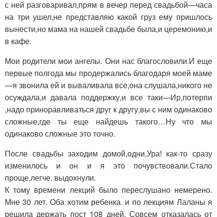
с ней разговаривал,прям в вечер перед свадьбой—часа
на три ушел,не представляю какой груз ему пришлось
вынести,но мама на нашей свадьбе была,и церемонию,и
в кафе.
Мои родители мои ангелы. Они нас благословили.И еще
первые полгода мы продержались благодаря моей маме
—я звонила ей и вываливала все,она слушала,никого не
осуждала,и давала поддержку,и все таки—Ир,потерпи
,надо приноравливаться друг к другу,вы с ним одинаково
сложные,где ты еще найдешь такого…Ну что мы
одинаково сложные это точно.
После свадьбы заходим домой,одни,Ура! как-то сразу
изменилось и он и я это почувствовали.Стало
проще,легче. выдохнули.
К тому времени лекций было переслушано немерено.
Мне 30 лет. Оба хотим ребенка. и по лекциям Лаланы я
решила держать пост 108 дней. Совсем отказалась от