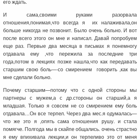
его ждать.
И сама,своими руками разорвала
отношения,понимая,что всегда я их налаживала,он
больше никогда не позвонит. Было очень больно. И вот
после всего этого он мне и написал. Давай попробуем
еще раз. Первые два месяца в письмах я понемногу
отдавала ему ,что пережила за последние три
года,потом в лекциях позже нашла,что как передавать
старшим свою боль—-со смирением говорить ,как вы
мне сделали больно.
Почему старшим—потому что с одной стороны мы
партнеры с мужем,а с др.стороны он старший,а я
младшая. Только я совсем не со смирением ему боль
отдавала…Он все терпел. Через два мес.я одумалась—
что же это я ,опять сама отношения рушу. и стала
помягче. Полгода мы в скайпе общались. очень страстно
я ему впихивала лекции,и он терпеливо это от меня