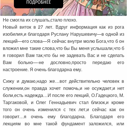
Не смогла их слушать,стало плохо.
Новый виток в 27 лет. Вдруг информация как из рога
изобилия,и благодаря Руслану Нарушевичу—в одной из
лекций—его слова—Я сейчас внутри молю Бога,что б он
вложил мне такие слова,что бы Вы меня услышали,что б
я говорил Вам так,что бы не задевать Вас и не сделать
Вам больно—-не дословно,просто передаю его
настроение. Я очень благодарна ему.
Сижу и думаю,надо же…вот действительно человек в
служении,он правда хочет помочь,и не осуждает,и нет
боли,есть надежда…И после его лекций, О.Гадецкого, М.
Таргаковой, и Олег Геннадьевич стал близок,и кроме
того он очень изменился с тех лет,и сейчас как он
говорит…я очень ему благодарна. Благодаря его
лекциям во мне такой фундамент заложился, или