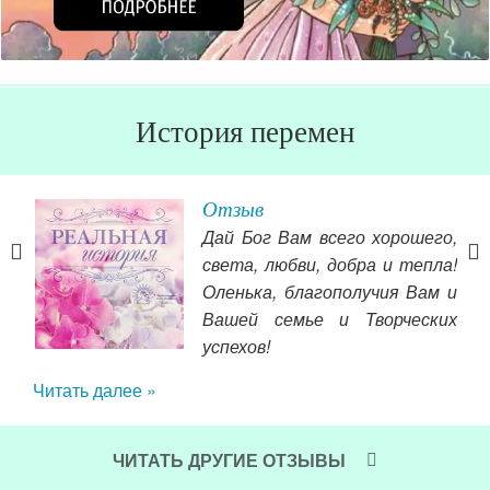
История перемен
Отзыв
Дай Бог Вам всего хорошего,
если
света, любви, добра и тепла!
лове
Оленька, благополучия Вам и
ться
Вашей семье и Творческих
это
поб
успехов!
чку,
оче
Читать далее »
Чит
ЧИТАТЬ ДРУГИЕ ОТЗЫВЫ