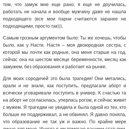
том, что замуж мне еще рано, я еще не доучилась,
работать не начала и вообще мужчину даже не нашла
подходящего (все мои парни считаются заранее не
подходящими, просто так))).
Самым грозным аргументом было: Ты же хочешь, чтобы
было, как у Насти. Настя – моя двоюродная сестра, с
которой мы почти как родные, она меня старше на год,
сейчас она на шестом месяце беременности, месяц как
замужем, без образования и работает на рынке.
Для моих сородичей это была трагедия! Они метались,
орали и не знали, как поступить, предлагали аборт и
всячески уговаривали поступить в универ. К счастью та
на аборт не согласилась, уперлась рогом, и сейчас живет
с мужем. Я трагедии не увидела и была одной из тех, кто
больше ее поддерживал, а не обвинял. Я давно поняла,
что образование не так уж и важно. По крайне мере
лично для меня. Иногда я им помогаю вашими статьями,