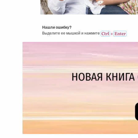
Как Взрастить Любовь К Се
В Домашних Условиях
Нашли ошибку?
Выделите ее мышкой и нажмитe