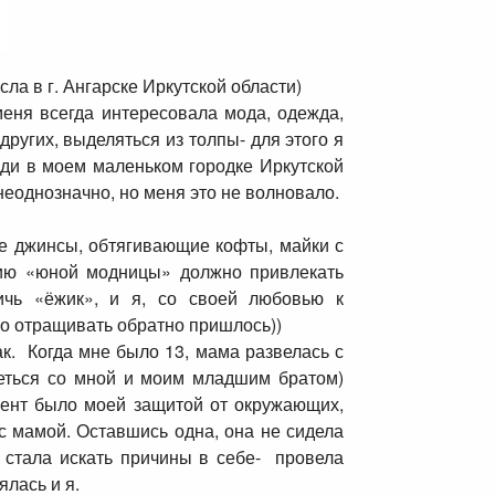
сла в г. Ангарске Иркутской области)
еня всегда интересовала мода, одежда,
других, выделяться из толпы- для этого я
юди в моем маленьком городке Иркутской
 неоднозначно, но меня это не волновало.
е джинсы, обтягивающие кофты, майки с
ению «юной модницы» должно привлекать
ичь «ёжик», и я, со своей любовью к
го отращивать обратно пришлось))
ак. Когда мне было 13, мама развелась с
деться со мной и моим младшим братом)
мент было моей защитой от окружающих,
с мамой. Оставшись одна, она не сидела
а стала искать причины в себе- провела
ялась и я.