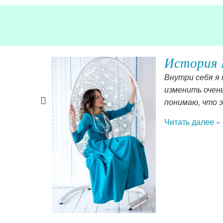
История 
 книгу,
Внутри себя я 
и та работа,
изменить очень 
т — это
понимаю, что 
 пока я не
Читать далее »
Вам.