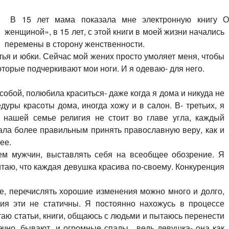
В 15 лет мама показала мне электронную книгу О
женщиной», в 15 лет, с этой книги в моей жизни
начались
перемены в сторону женственности.
ья и юбки. Сейчас мой жених просто умоляет меня, чтобы
оторые подчеркивают мои ноги. И я одеваю- для него.
собой, полюбила краситься- даже когда я дома и никуда не
уры красоты дома, иногда хожу и в салон. В- третьих, я
В нашей семье религия не стоит во главе угла, каждый
тала более правильным принять православную веру, как и
ее.
ем мужчин, выставлять себя на всеобщее обозрение. Я
таю, что каждая девушка красива по-своему. Конкуренция
е, перечислять хорошие изменения можно много и долго,
ния эти не статичны. Я постоянно нахожусь в процессе
аю статьи, книги, общаюсь с людьми и пытаюсь перенести
ечно, бывают, и огромные спады, ведь девушка- она как