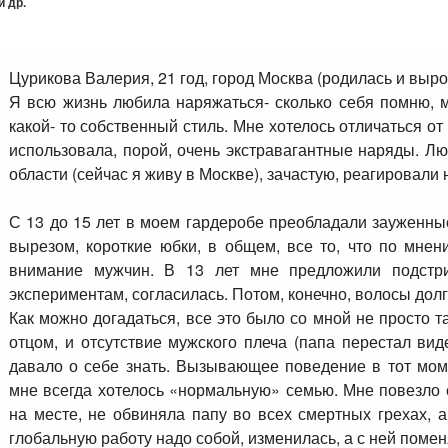
 др.
Цурикова Валерия, 21 го
д, город Москва (родилась и выро
Я всю жизнь любила наряжаться- сколько себя помню, м
какой- то собственный стиль. Мне хотелось отличаться от 
использовала, порой, очень экстравагантные наряды. Л
области (сейчас я живу в Москве), зачастую, реагировали
С 13 до 15 лет в моем гардеробе преобладали зауженны
вырезом, короткие юбки, в общем, все то, что по мн
внимание мужчин. В 13 лет мне предложили подстр
экспериментам, согласилась. Потом, конечно, волосы дол
Как можно догадаться, все это было со мной не просто т
отцом, и отсутствие мужского плеча (папа перестал ви
давало о себе знать. Вызывающее поведение в тот мо
мне всегда хотелось «нормальную» семью. Мне повезло 
на месте, не обвиняла папу во всех смертных грехах, 
глобальную работу надо собой, изменилась, а с ней помен