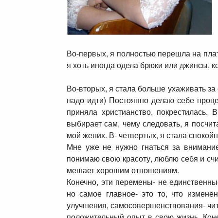
Во-первых, я полностью перешла на плат
я хоть иногда одела брюки или джинсы, к
Во-вторых, я стала больше ухаживать за 
надо идти) Постоянно делаю себе процед
приняла христианство, покрестилась. 
выбирает сам, чему следовать, я посчи
мой жених. В- четвертых, я стала спокойн
Мне уже не нужно гнаться за внимани
понимаю свою красоту, люблю себя и счи
мешает хорошим отношениям.
Конечно, эти перемены- не единственны
но самое главное- это то, что измене
улучшения, самосовершенствования- чит
положительный опыт в свою жизнь. Кон