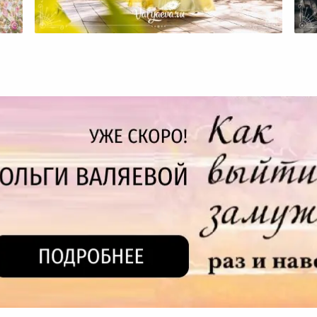
бе
Когда Мне Не Нравится То, Что
Я Делаю