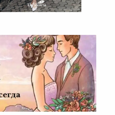
В Погоне За Модой