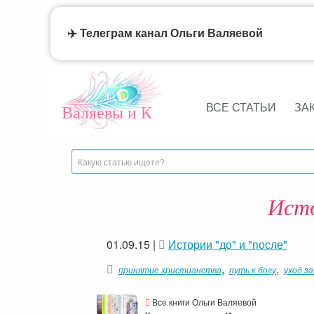
✈️ Телеграм канал Ольги Валяевой
ВСЕ СТАТЬИ
ЗА
Валяевы и К
Исто
01.09.15
|
Истории "до" и "после"
,
,
принятие христианства
путь к богу
уход за
Все книги Ольги Валяевой