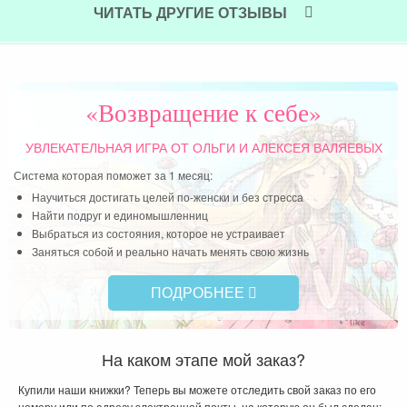
самого женского праздника хочу пожелать быть
ЧИТАТЬ ДРУГИЕ ОТЗЫВЫ
всегда женственными, мудрыми, мягкими,
любящими и любимыми! Красота спасет мир!
Читать далее »
«Возвращение к себе»
УВЛЕКАТЕЛЬНАЯ ИГРА
ОТ ОЛЬГИ И АЛЕКСЕЯ ВАЛЯЕВЫХ
Система которая поможет за 1 месяц:
Научиться достигать целей по-женски и без стресса
Найти подруг и единомышленниц
Выбраться из состояния, которое не устраивает
Заняться собой и реально начать менять свою жизнь
ПОДРОБНЕЕ
На каком этапе мой заказ?
Купили наши книжки? Теперь вы можете отследить свой заказ по его
номеру или по адресу электронной почты, на которую он был сделан: