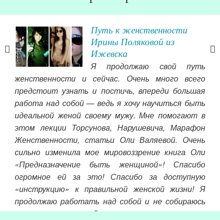
Путь к женственности
Ирины Поляковой из
Ижевска
ю в
Я продолжаю свой путь
и, и
женственности и сейчас. Очень много всего
над
предстоит узнать и постичь, впереди большая
По
 он
работа над собой — ведь я хочу научиться быть
СП
е за
идеальной женой своему мужу. Мне помогают в
По
зни.
этом лекции Торсунова, Нарушевича, Марафон
вни
ь и
Женственности, статьи Оли Валяевой. Очень
жал
огда
сильно изменила мое мировоззрение книга Оли
Хо
ние
«Предназначение быть женщиной»! Спасибо
чуд
огромное ей за это! Спасибо за доступную
здо
«инструкцию» к правильной женской жизни! Я
раб
продолжаю работать над собой и не собираюсь
останавливаться. Всем женщинам накануне
Чит