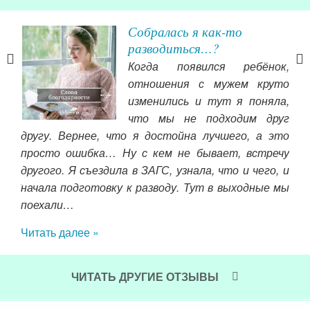
Собралась я как-то
разводиться…?
Когда появился ребёнок,
ьи
отношения с мужем круто
жем.
изменились и тут я поняла,
это
что мы не подходим друг
моей
другу. Вернее, что я достойна лучшего, а это
есь.
просто ошибка… Ну с кем не бывает, встречу
темы
другого. Я съездила в ЗАГС, узнала, что и чего, и
жиз
ло у
начала подготовку к разводу. Тут в выходные мы
сам
есть
поехали…
пос
ста
Читать далее »
кра
Чит
ЧИТАТЬ ДРУГИЕ ОТЗЫВЫ