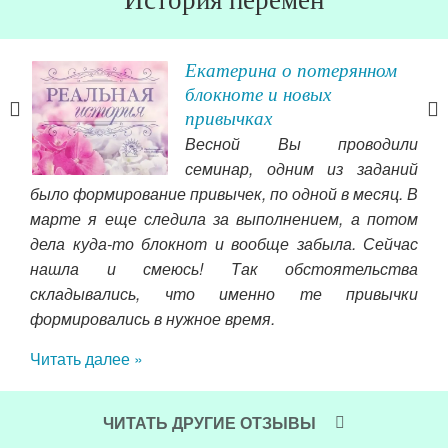
за
Екатерина о потерянном
блокноте и новых
привычках
моей
Весной Вы проводили
чшую
семинар, одним из заданий
ь за
было формирование привычек, по одной в месяц. В
ть и
марте я еще следила за выполнением, а потом
пол
быть
дела куда-то блокнот и вообще забыла. Сейчас
дом
шей
нашла и смеюсь! Так обстоятельства
вок
зни,
складывались, что именно те привычки
вос
формировались в нужное время.
для
дне
Читать далее »
пош
усп
пол
ЧИТАТЬ ДРУГИЕ ОТЗЫВЫ
и х