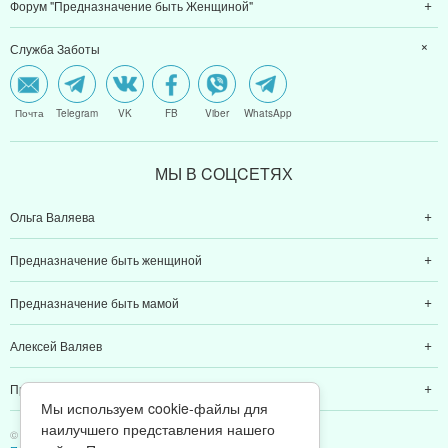
Форум "Предназначение быть Женщиной"
Служба Заботы
Почта
Telegram
VK
FB
Viber
WhatsApp
МЫ В CОЦCЕТЯХ
Ольга Валяева
Предназначение быть женщиной
Предназначение быть мамой
Алексей Валяев
Предназначение быть папой
Мы используем cookie-файлы для
наилучшего представления нашего
© 2011-2026 Предназначение быть Женщиной