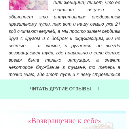
 не
(или женщина) пишет, что ее
овой
считают везучей и
если
при
объясняет это интуитивным следованием
ины.
правильному пути. так вот и нашу семью уже 21
Чит
 это
год считают везучей, а мы просто живем сердцем
ься.
друг с другом и с добром к окружающим, мы не
че и
святые — и злимся, и ругаемся, но всегда
года
возвращаемся туда, где правильно и если долгое
тали
время была только интуиция, а значит
 Я —
некоторое блуждание в тумане, то теперь я
буду
точно знаю, где этот путь и к чему стремиться
усле
и пересказываю это мужу.
 мне
ЧИТАТЬ ДРУГИЕ ОТЗЫВЫ
Читать далее »
«Возвращение к себе»