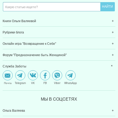
Книги Ольги Валяевой
Рубрики блога
Онлайн игра "Возвращение к Себе"
Форум "Предназначение быть Женщиной"
Служба Заботы
Почта
Telegram
VK
FB
Viber
WhatsApp
МЫ В CОЦCЕТЯХ
Ольга Валяева