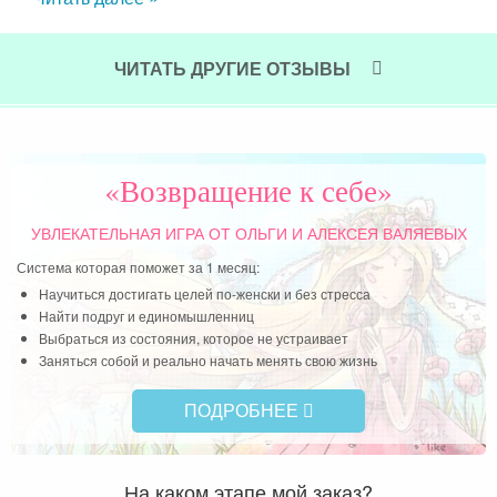
, но
реа
рю в
Чит
ную
ЧИТАТЬ ДРУГИЕ ОТЗЫВЫ
ичит
и, в
«Возвращение к себе»
УВЛЕКАТЕЛЬНАЯ ИГРА
ОТ ОЛЬГИ И АЛЕКСЕЯ ВАЛЯЕВЫХ
Система которая поможет за 1 месяц:
Научиться достигать целей по-женски и без стресса
Найти подруг и единомышленниц
Выбраться из состояния, которое не устраивает
Заняться собой и реально начать менять свою жизнь
ПОДРОБНЕЕ
На каком этапе мой заказ?