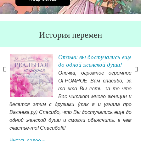
История перемен
ьи
Отзыв: вы достучались еще
до одной женской души!
гда
Олечка, огромное огромное
, на
ОГРОМНОЕ Вам спасибо, за
кие
то что Вы есть, за то что
жиз
ать
Вас читают много женщин и
най
ать.
делятся этим с другими (так я и узнала про
пер
бки,
Валяева.ру) Спасибо, что Вы достучались еще до
куд
о по
одной женской души и смогли объяснить. в чем
поя
 что
счастье-то! Спасибо!!!!
мне
 что
там
Читать далее »