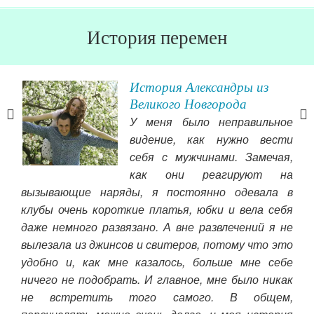
История перемен
но
История Александры из
Великого Новгорода
У меня было неправильное
что
видение, как нужно вести
ого,
себя с мужчинами. Замечая,
чный
как они реагируют на
емью
дом
вызывающие наряды, я постоянно одевала в
 ним
муж
клубы очень короткие платья, юбки и вела себя
ось,
даже немного развязано. А вне развлечений я не
Чит
ма,
вылезала из джинсов и свитеров, потому что это
удобно и, как мне казалось, больше мне себе
ничего не подобрать. И главное, мне было никак
не встретить того самого. В общем,