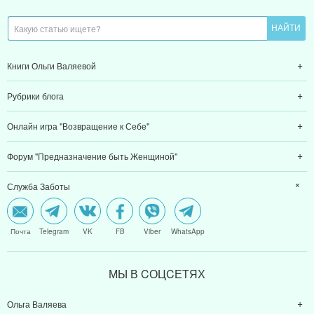
Книги Ольги Валяевой
Рубрики блога
Онлайн игра "Возвращение к Себе"
Форум "Предназначение быть Женщиной"
Служба Заботы
Почта
Telegram
VK
FB
Viber
WhatsApp
МЫ В CОЦCЕТЯХ
Ольга Валяева