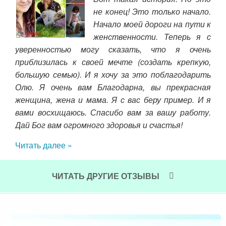
 Мой
не конец! Это только начало.
был
Начало моей дороги на пути к
 ещё
женственности. Теперь я с
 мой
уверенностью могу сказать, что я очень
ста
Вам
приблизилась к своей мечте (создать крепкую,
с л
большую семью). И я хочу за это поблагодарить
Я п
Олю. Я очень вам Благодарна, вы прекрасная
сей
женщина, жена и мама. Я с вас беру пример. И я
Чит
вами восхищаюсь. Спасибо вам за вашу работу.
Дай Бог вам огромного здоровья и счастья!
Читать далее »
ЧИТАТЬ ДРУГИЕ ОТЗЫВЫ