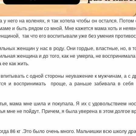
а у него на коленях, я так хотела чтобы он остался. Потом
аме и быть рядом со мной. Мне кажется мама хоть и неявн
енщиной, так что его воспитывали уже без умения противо
ильных женщин у нас в роду. Они гордые, властные, но, в 
ильная женщина и до того, как не умерла, не воспринимал
 ее как жить.
и впитывать с одной стороны неуважение к мужчинам, а с д
ится и воспринимать проще, а раньше забивала в себя 
тья, мама мне шила и покупала. Я их с удовольствием нос
тья мне не пойдут. Причем, я была уверена в этом долгое в
огда 86 кг .Это было очень много. Мальчишки всю школу дра