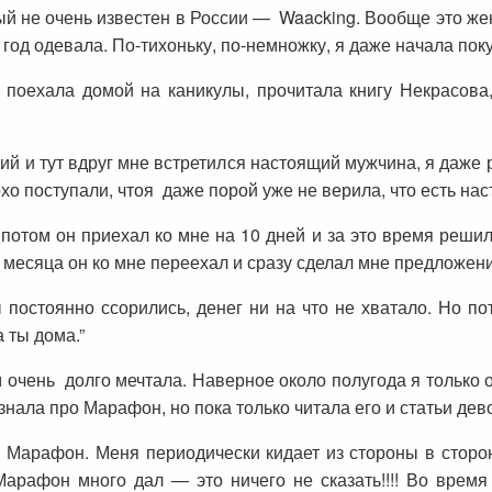
й не очень известен в России — Waacking. Вообще это же
 в год одевала. По-тихоньку, по-немножку, я даже начала пок
Я поехала домой на каникулы, прочитала книгу Некрасов
й и тут вдруг мне встретился настоящий мужчина, я даже р
охо поступали, чтоя даже порой уже не верила, что есть н
отом он приехал ко мне на 10 дней и за это время решили
 месяца он ко мне переехал и сразу сделал мне предложени
постоянно ссорились, денег ни на что не хватало. Но по
 ты дома.”
м очень долго мечтала. Наверное около полугода я только о
знала про Марафон, но пока только читала его и статьи дев
 Марафон. Меня периодически кидает из стороны в сторон
Марафон много дал — это ничего не сказать!!!! Во врем