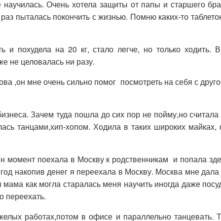
е научилась. Очень хотела защиты от папы и старшего бра
 раз пыталась покончить с жизнью. Помню каких-то таблето
ь и похудела на 20 кг, стало легче, но только ходить.
же не целовалась ни разу.
ва ,он мне очень сильно помог посмотреть на себя с друго
изнеса. Зачем туда пошла до сих пор не пойму,но считала
лась танцами,хип-хопом. Ходила в таких широких майках, 
ин момент поехала в Москву к родственникам и попала зде
 год накопив денег я переехала в Москву. Москва мне дала 
 мама как могла старалась меня научить иногда даже пос
о переехать.
желых работах,потом в офисе и параллельно танцевать. Т