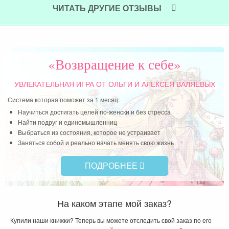
Жен
наша
ЧИТАТЬ ДРУГИЕ ОТЗЫВЫ
уве
рук
буд
Бог
«Возвращение к себе»
Чит
УВЛЕКАТЕЛЬНАЯ ИГРА
ОТ ОЛЬГИ И АЛЕКСЕЯ ВАЛЯЕВЫХ
Система которая поможет за 1 месяц:
Научиться достигать целей по-женски и без стресса
Найти подруг и единомышленниц
Выбраться из состояния, которое не устраивает
Заняться собой и реально начать менять свою жизнь
ПОДРОБНЕЕ
На каком этапе мой заказ?
Купили наши книжки? Теперь вы можете отследить свой заказ по его