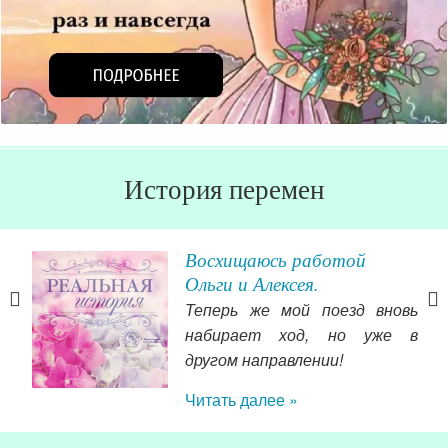
История перемен
ы
Восхищаюсь работой
Ольги и Алексея.
ерез
Теперь же мой поезд вновь
И б
ства
набирает ход, но уже в
нем
овое
другом направлении!
пом
 как
Читать далее »
ста
о, и
И ч
азке