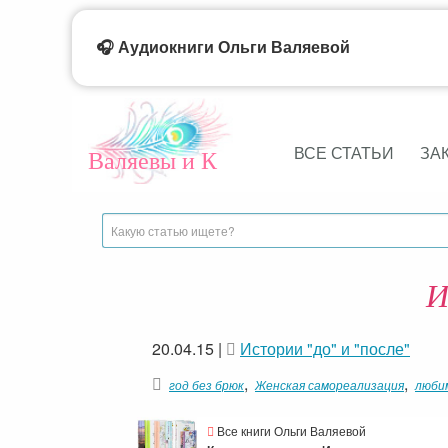
🎧 Аудиокниги Ольги Валяевой
ВСЕ СТАТЬИ
ЗА
Валяевы и К
И
20.04.15
|
Истории "до" и "после"
,
,
год без брюк
Женская самореализация
люби
Все книги Ольги Валяевой