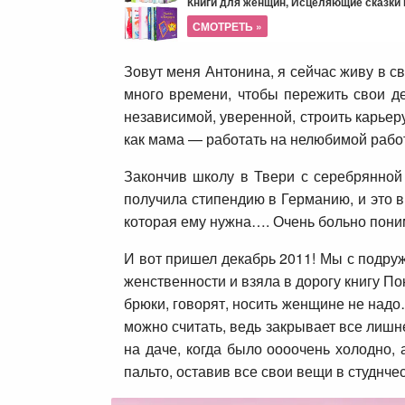
Книги для женщин, Исцеляющие сказки и
СМОТРЕТЬ »
Зовут меня Антонина, я сейчас живу в с
много времени, чтобы пережить свои де
независимой, уверенной, строить карьер
как мама — работать на нелюбимой рабо
Закончив школу в Твери с серебрянной
получила стипендию в Германию, и это в 
которая ему нужна…. Очень больно поним
И вот пришел декабрь 2011! Мы с подру
женственности и взяла в дорогу книгу По
брюки, говорят, носить женщине не надо…
можно считать, ведь закрывает все лишне
на даче, когда было оооочень холодно, 
пальто, оставив все свои вещи в студнч