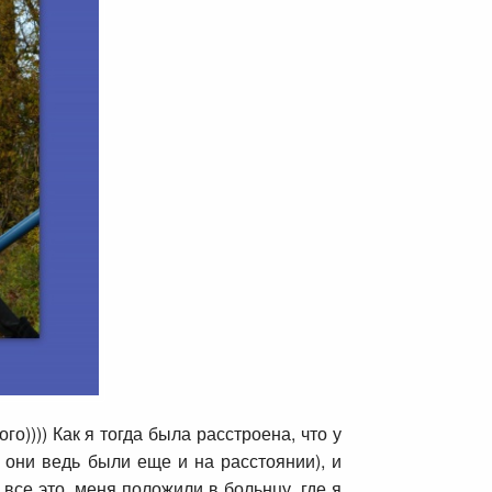
)))) Как я тогда была расстроена, что у
 они ведь были еще и на расстоянии), и
все это, меня положили в больнцу, где я