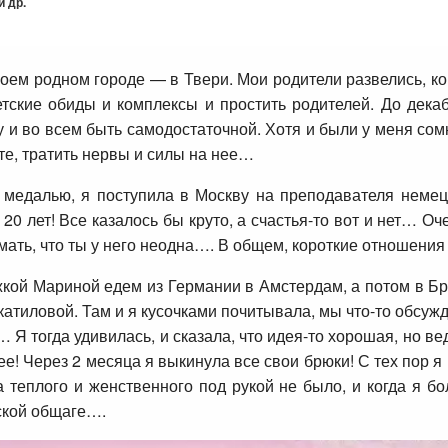
 др.
воем родном городе — в Твери. Мои родители развелись, ко
тские обиды и комплексы и простить родителей. До декаб
у и во всем быть самодостаточной. Хотя и были у меня сомн
те, тратить нервы и силы на нее…
 медалью, я поступила в Москву на преподавателя немецк
20 лет! Все казалось бы круто, а счастья-то вот и нет… Оч
ать, что ты у него неодна…. В общем, короткие отношения 
жкой Мариной едем из Германии в Амстердам, а потом в Б
катиловой. Там и я кусочками почитывала, мы что-то обсужда
 Я тогда удивилась, и сказала, что идея-то хорошая, но вед
е! Через 2 месяца я выкинула все свои брюки! С тех пор я н
а теплого и женственного под рукой не было, и когда я 
еской общаге….