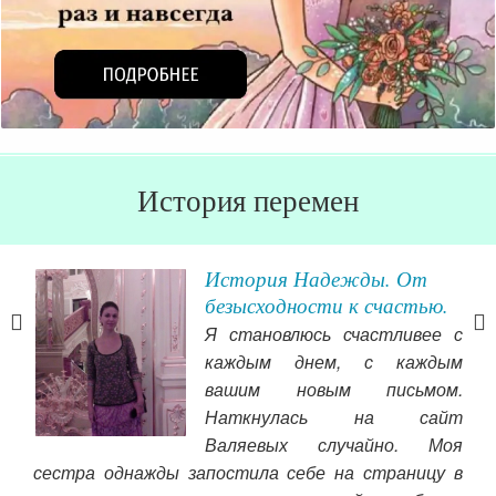
История перемен
История Надежды. От
безысходности к счастью.
огу
Я становлюсь счастливее с
к я
каждым днем, с каждым
елая
вашим новым письмом.
 от
Наткнулась на сайт
всем
Вал
Валяевых случайно. Моя
 так
все
сестра однажды запостила себе на страницу в
сё о