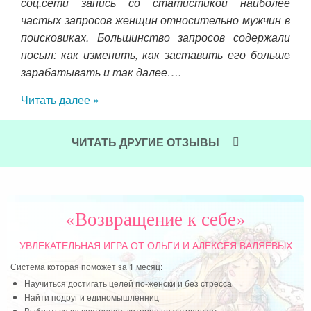
воз
соц.сети запись со статистикой наиболее
ой!)
жиз
частых запросов женщин относительно мужчин в
всп
поисковиках. Большинство запросов содержали
Жен
посыл: как изменить, как заставить его больше
Пои
зарабатывать и так далее….
смо
Читать далее »
Чит
ЧИТАТЬ ДРУГИЕ ОТЗЫВЫ
«Возвращение к себе»
УВЛЕКАТЕЛЬНАЯ ИГРА
ОТ ОЛЬГИ И АЛЕКСЕЯ ВАЛЯЕВЫХ
Система которая поможет за 1 месяц:
Научиться достигать целей по-женски и без стресса
Найти подруг и единомышленниц
Выбраться из состояния, которое не устраивает