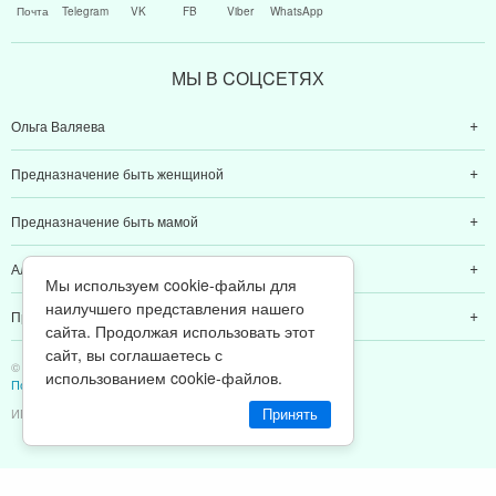
Почта
Telegram
VK
FB
Viber
WhatsApp
МЫ В CОЦCЕТЯХ
Ольга Валяева
Предназначение быть женщиной
Предназначение быть мамой
Алексей Валяев
Мы используем cookie-файлы для
наилучшего представления нашего
Предназначение быть папой
сайта. Продолжая использовать этот
сайт, вы соглашаетесь с
© 2011-2026 Предназначение быть Женщиной
использованием cookie-файлов.
Политика конфиденциальности
ИП Валяев А. В. | ИНН 380111808709
Принять