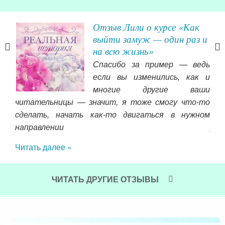
Отзыв Лили о курсе «Как
о
выйти замуж — один раз и
 из
на всю жизнь»
Спасибо за пример — ведь
 20
если вы изменились, как и
ла (
многие другие ваши
Но в
читательницы — значит, я тоже смогу что-то
доч
меня
сделать, начать как-то двигаться в нужном
жив
орых
направлении
ув
была
сча
Читать далее »
му я
Хот
 я и
не 
воих
ок
ЧИТАТЬ ДРУГИЕ ОТЗЫВЫ
 мне
Воп
 уже
сча
Чит