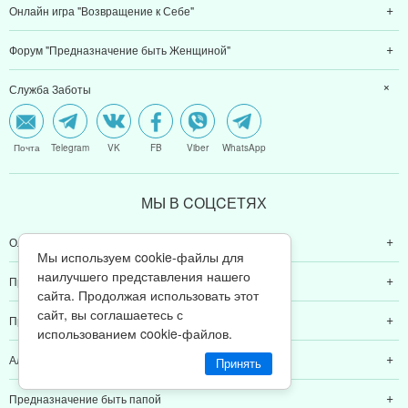
Онлайн игра "Возвращение к Себе"
Форум "Предназначение быть Женщиной"
Служба Заботы
Почта
Telegram
VK
FB
Viber
WhatsApp
МЫ В CОЦCЕТЯХ
Ольга Валяева
Мы используем cookie-файлы для
наилучшего представления нашего
Предназначение быть женщиной
сайта. Продолжая использовать этот
сайт, вы соглашаетесь с
Предназначение быть мамой
использованием cookie-файлов.
Алексей Валяев
Принять
Предназначение быть папой