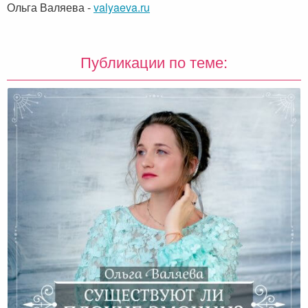
Ольга Валяева
-
valyaeva.ru
Публикации по теме: