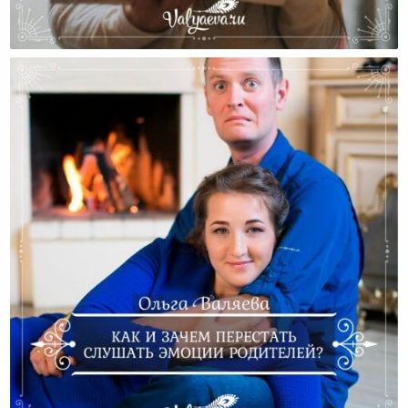
Что Же Делать, Если Муж «обнаглел»?