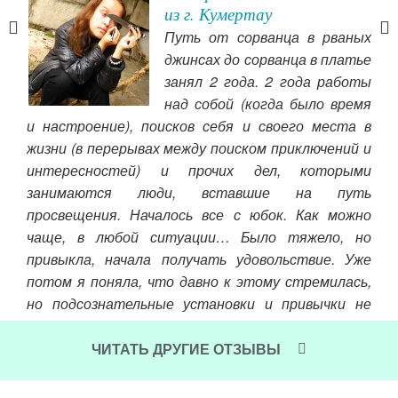
из г. Кумертау
ятно
Путь от сорванца в рваных
йту
джинсах до сорванца в платье
 так
занял 2 года. 2 года работы
е —
над собой (когда было время
пут
я не
и настроение), поисков себя и своего места в
пар
и и
жизни (в перерывах между поиском приключений и
пре
ии))
интересностей) и прочих дел, которыми
нап
огда
занимаются люди, вставшие на путь
отв
ся с
просвещения. Началось все с юбок. Как можно
поп
руто
чаще, в любой ситуации… Было тяжело, но
на 
— но
привыкла, начала получать удовольствие. Уже
веч
ржка
потом я поняла, что давно к этому стремилась,
выя
ку,
но подсознательные установки и привычки не
вещ
й в
давали.
ста
боту
ЧИТАТЬ ДРУГИЕ ОТЗЫВЫ
Читать далее »
т не
Чит
мне