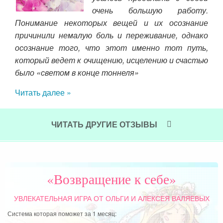
чила
очень большую работу.
кой
Понимание некоторых вещей и их осознание
вшим
причинили немалую боль и переживание, однако
друг
осознание того, что этот именно тот путь,
ЖЕН
емья
который ведет к очищению, исцелению и счастью
все
было «светом в конце тоннеля»
пр
сча
Читать далее »
Чит
ЧИТАТЬ ДРУГИЕ ОТЗЫВЫ
«Возвращение к себе»
УВЛЕКАТЕЛЬНАЯ ИГРА
ОТ ОЛЬГИ И АЛЕКСЕЯ ВАЛЯЕВЫХ
Система которая поможет за 1 месяц: