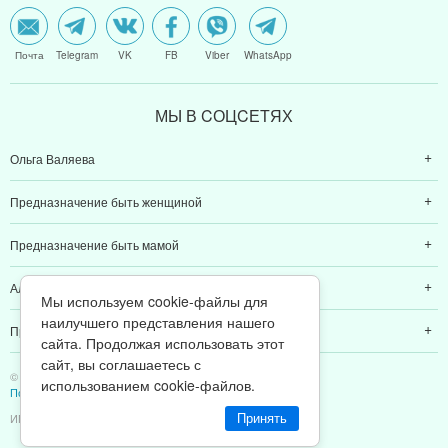
Почта
Telegram
VK
FB
Viber
WhatsApp
МЫ В CОЦCЕТЯХ
Ольга Валяева
Предназначение быть женщиной
Предназначение быть мамой
Алексей Валяев
Мы используем cookie-файлы для
наилучшего представления нашего
Предназначение быть папой
сайта. Продолжая использовать этот
сайт, вы соглашаетесь с
© 2011-2026 Предназначение быть Женщиной
использованием cookie-файлов.
Политика конфиденциальности
ИП Валяев А. В. | ИНН 380111808709
Принять