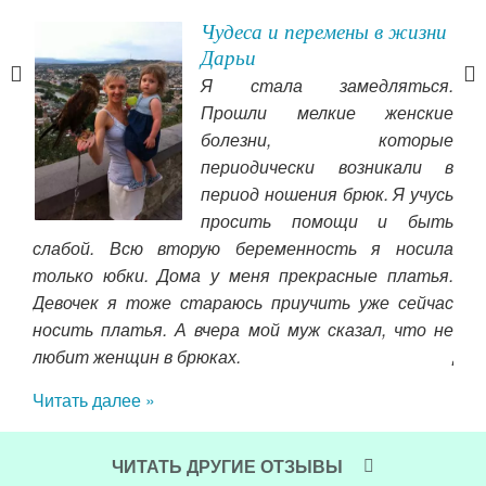
ое
Чудеса и перемены в жизни
Дарьи
ей я
Я стала замедляться.
ьной
Прошли мелкие женские
 что
болезни, которые
руку
периодически возникали в
на
если
период ношения брюк. Я учусь
отл
мать
просить помощи и быть
пут
тебя
слабой. Всю вторую беременность я носила
мяг
только юбки. Дома у меня прекрасные платья.
дал
Девочек я тоже стараюсь приучить уже сейчас
виж
носить платья. А вчера мой муж сказал, что не
Да
любит женщин в брюках.
под
Читать далее »
Чит
ЧИТАТЬ ДРУГИЕ ОТЗЫВЫ