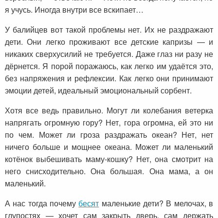
я учусь. Иногда внутри все вскипает…
У балийцев вот такой проблемы нет. Их не раздражают
дети. Они легко проживают все детские капризы — и
никаких сверхусилий не требуется. Даже глаз ни разу не
дёрнется. Я порой поражаюсь, как легко им удаётся это,
без напряжения и рефлексии. Как легко они принимают
эмоции детей, идеальный эмоциональный сорбент.
Хотя все ведь правильно. Могут ли колебания ветерка
напрягать огромную гору? Нет, гора огромна, ей это ни
по чем. Может ли гроза раздражать океан? Нет, нет
ничего больше и мощнее океана. Может ли маленький
котёнок выбешивать маму-кошку? Нет, она смотрит на
него снисходительно. Она большая. Она мама, а он
маленький.
А нас тогда почему
бесят
маленькие дети? В мелочах, в
глупостях — хочет сам закрыть дверь, сам держать