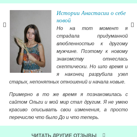
Истории Анастасии о себе
ска
новой
Я из
Но на тот момент я
одня
страдала придуманной
ась
влюбленностью к другому
шний
мужчине. Поэтому к новому
дом
зад,
знакомству отнеслась
муж
ной
скептически. Но шло время и
ого
я наконец разрубила узел
Чит
 пор
старых, непонятных отношений и начала новые.
еной
Примерно в то же время я познакомилась с
сайтом Ольги и мой мир стал другим. Я не умею
красиво описывать свои изменения, а просто
перечислю что было До и что теперь.
Читать далее »
ЧИТАТЬ ДРУГИЕ ОТЗЫВЫ