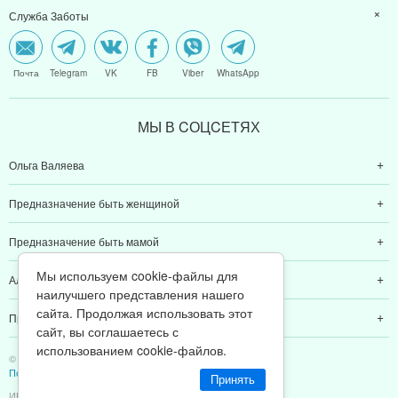
Служба Заботы
Почта
Telegram
VK
FB
Viber
WhatsApp
МЫ В CОЦCЕТЯХ
Ольга Валяева
Предназначение быть женщиной
Предназначение быть мамой
Мы используем cookie-файлы для
Алексей Валяев
наилучшего представления нашего
сайта. Продолжая использовать этот
Предназначение быть папой
сайт, вы соглашаетесь с
использованием cookie-файлов.
© 2011-2026 Предназначение быть Женщиной
Политика конфиденциальности
Принять
ИП Валяев А. В. | ИНН 380111808709