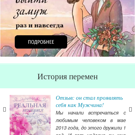
История перемен
ять
История Анастасия
Шакирянова из Приозерска
и ее превращения
я с
Хочу выразить огромную
мае
благодарность Ольге
ли 1
Валяевой, её мужу и их команде за марафон, за