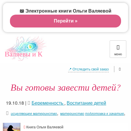
📖 Электронные книги Ольги Валяевой
Перейти »
Валяевы и К
МЕНЮ
📍 Отследить свой заказ
Вы готовы завести детей?
19.10.18
|
Беременность
,
Воспитание детей
,
,
исцеляющее материнство
материнство
подготовка к зачатию
Книга Ольги Валяевой