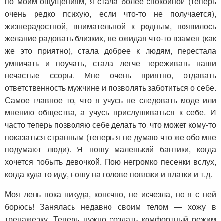
по моим ощущениям, я стала более спокойной (теперь
очень редко психую, если что-то не получается),
жизнерадостной, внимательной к родным, появилось
желание радовать близких, не ожидая что-то взамен (как
же это приятно), стала добрее к людям, перестала
умничать и поучать, стала легче переживать наши
нечастые ссоры. Мне очень приятно, отдавать
ответственность мужчине и позволять заботиться о себе.
Самое главное то, что я учусь не следовать моде или
мнению общества, а учусь прислушиваться к себе. И
часто теперь позволяю себе делать то, что может кому-то
показаться странным (теперь я не думаю что же обо мне
подумают люди). Я ношу маленький бантики, когда
хочется побыть девочкой. Пою негромко песенки вслух,
когда куда то иду, ношу на голове повязки и платки и т.д.
Моя лень пока никуда, конечно, не исчезла, но я с ней
борюсь! Занялась недавно своим телом — хожу в
тренажерку. Теперь нужно создать комфортный режим