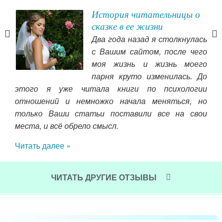
во
История читательницы о
т
сказке в ее жизни
Два года назад я столкнулась
ю я
с Вашим сайтом, после чего
это
моя жизнь и жизнь моего
й и
парня круто изменилась. До
огла
этого я уже читала книги по психологии
ряд
есть
отношений и немножко начала меняться, но
виж
жем,
только Ваши статьи поставили все на свои
ско
льга
места, и всё обрело смысл.
теб
Читать далее »
Чит
ЧИТАТЬ ДРУГИЕ ОТЗЫВЫ