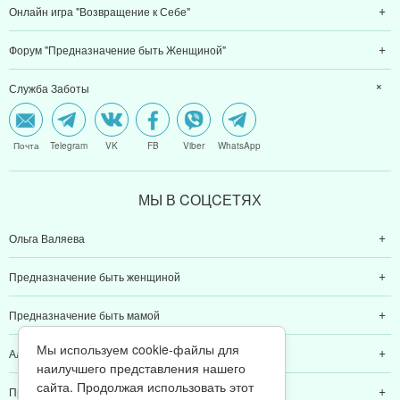
Онлайн игра "Возвращение к Себе"
Форум "Предназначение быть Женщиной"
Служба Заботы
Почта
Telegram
VK
FB
Viber
WhatsApp
МЫ В CОЦCЕТЯХ
Ольга Валяева
Предназначение быть женщиной
Предназначение быть мамой
Мы используем cookie-файлы для
Алексей Валяев
наилучшего представления нашего
сайта. Продолжая использовать этот
Предназначение быть папой