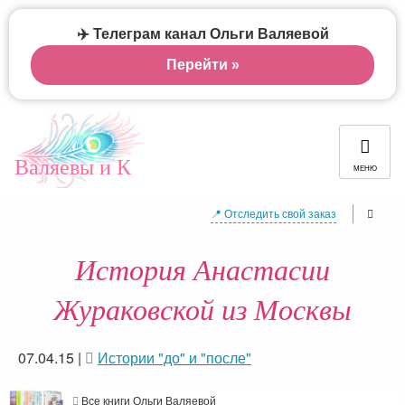
✈️ Телеграм канал Ольги Валяевой
Перейти »
Валяевы и К
МЕНЮ
📍 Отследить свой заказ
История Анастасии
Жураковской из Москвы
07.04.15
|
Истории "до" и "после"
Все книги Ольги Валяевой