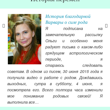
лины
История благодарной
Варвары о силе рода
тву
Я подписана на
аших
замечательную рассылку
таки
Ольги и особенно меня
оего
радуют письма о каком-либо
 его
грядущем астрологическом
чув
. Я
периоде, я
гов
ебя
стараюсь следовать
осо
атьи
советам. В одном из писем, 30 июня 2015 года я
Чит
ычку
получила видео о работе с родом. Дождавшись
 и с
выходных, сутра в субботу, 4 июня, я
и за
посмотрела его. Всего полтора часа изменили
муж,
мое понимание родовых связей! Я
факт
выполнила все…
«без