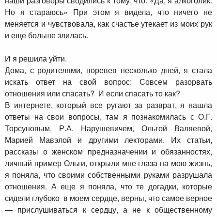
наши разговоры сводились к тому, что: «Да, я алкоголик.
Но я стараюсь» При этом я видела, что ничего не
меняется и чувствовала, как счастье утекает из моих рук
и еще больше злилась.
И я решила уйти.
Дома, с родителями, поревев несколько дней, я стала
искать ответ на свой вопрос: Совсем разорвать
отношения или спасать? И если спасать то как?
В интернете, который все ругают за разврат, я нашла
ответы на свои вопросы, там я познакомилась с О.Г.
Торсуновым, Р.А. Нарушевичем, Ольгой Валяевой,
Марией Мавэлой и другими лекторами. Их статьи,
рассказы о женском предназначении и обязанностях,
личный пример Ольги, открыли мне глаза на мою жизнь,
я поняла, что своими собственными руками разрушала
отношения. А еще я поняла, что те догадки, которые
сидели глубоко в моем сердце, верны, что самое верное
— прислушиваться к сердцу, а не к общественному