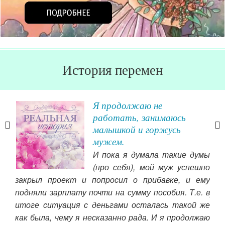
История перемен
Я продолжаю не
работать, занимаюсь
малышкой и горжусь
 мою
мужем.
ьно
И пока я думала такие думы
ошо
(про себя), мой муж успешно
тов
закрыл проект и попросил о прибавке, и ему
вст
чень
подняли зарплату почти на сумму пособия. Т.е. в
уви
всем
итоге ситуация с деньгами осталась такой же
кра
меня
как была, чему я несказанно рада. И я продолжаю
пер
, за