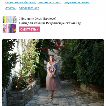
,
,
,
отношения с детьми
рождение дочери
сохранение семьи
,
статьи
статьи сайта
Все книги Ольги Валяевой
Книги для женщин, Исцеляющие сказки и др.
СМОТРЕТЬ »